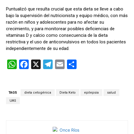
Puntualizó que resulta crucial que esta dieta se lleve a cabo
bajo la supervisión del nutricionista y equipo médico, con más
razón en niños y adolescentes para no afectar su
crecimiento, y para monitorear posibles deficiencias de
vitaminas D y calcio como consecuencia de la dieta
restrictiva y el uso de anticonvulsivos en todos los pacientes
independientemente de su edad.
W
F
X
T
E
C
h
a
el
m
o
at
ce
e
ail
m
s
b
gr
p
TAGS
dieta cetogénica
Dieta Keto
epilepsia
salud
A
o
a
ar
UAS
p
o
m
tir
p
k