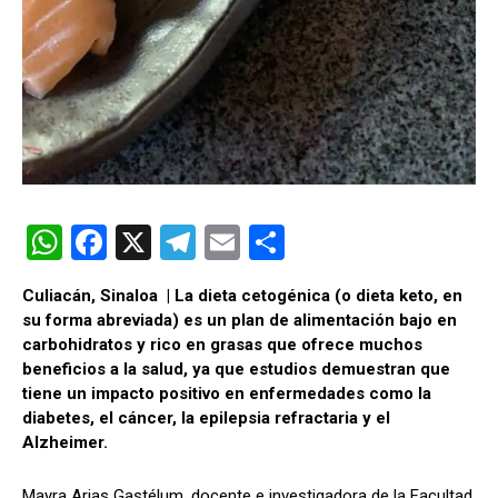
W
F
X
T
E
C
h
a
el
m
o
Culiacán, Sinaloa | La dieta cetogénica (o dieta keto, en
at
ce
e
ail
m
su forma abreviada) es un plan de alimentación bajo en
s
b
gr
p
carbohidratos y rico en grasas que ofrece muchos
beneficios a la salud, ya que estudios demuestran que
A
o
a
ar
tiene un impacto positivo en enfermedades como la
p
o
m
tir
diabetes, el cáncer, la epilepsia refractaria y el
Alzheimer.
p
k
Mayra Arias Gastélum, docente e investigadora de la Facultad