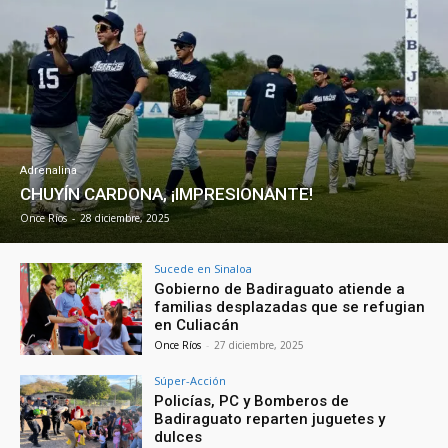
Adrenalina
CHUYÍN CARDONA, ¡IMPRESIONANTE!
Once Ríos
-
28 diciembre, 2025
Sucede en Sinaloa
Gobierno de Badiraguato atiende a
familias desplazadas que se refugian
en Culiacán
Once Ríos
-
27 diciembre, 2025
Súper-Acción
Policías, PC y Bomberos de
Badiraguato reparten juguetes y
dulces