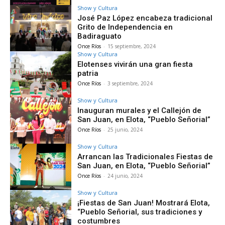
Show y Cultura
José Paz López encabeza tradicional
Grito de Independencia en
Badiraguato
Once Ríos
-
15 septiembre, 2024
Show y Cultura
Elotenses vivirán una gran fiesta
patria
Once Ríos
-
3 septiembre, 2024
Show y Cultura
Inauguran murales y el Callejón de
San Juan, en Elota, “Pueblo Señorial”
Once Ríos
-
25 junio, 2024
Show y Cultura
Arrancan las Tradicionales Fiestas de
San Juan, en Elota, “Pueblo Señorial”
Once Ríos
-
24 junio, 2024
Show y Cultura
¡Fiestas de San Juan! Mostrará Elota,
“Pueblo Señorial, sus tradiciones y
costumbres