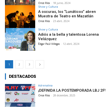
Once Ríos
-
18 junio, 2024
Show y Cultura
A oscuras, los “Lunáticos” abren
Muestra de Teatro en Mazatlán
Once Ríos
-
23 abril, 2024
Show y Cultura
Adiós a la bella y talentosa Lorena
Velázquez
Édgar Paúl Villegas
-
12 abril, 2024
1
2
3
DESTACADOS
Adrenalina
¡DEFINIDA LA POSTEMPORADA LBJ 2F!
Once Ríos
-
28 diciembre, 2025