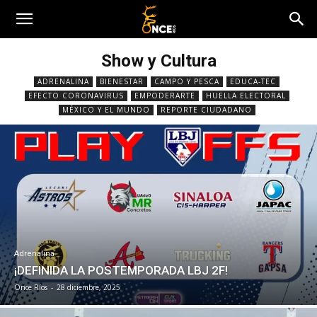
Show y Cultura
ADRENALINA
BIENESTAR
CAMPO Y PESCA
EDUCA-TEC
EFECTO CORONAVIRUS
EMPODERARTE
HUELLA ELECTORAL
MÉXICO Y EL MUNDO
REPORTE CIUDADANO
Adrenalina
¡DEFINIDA LA POSTEMPORADA LBJ 2F!
Once Ríos
-
28 diciembre, 2025