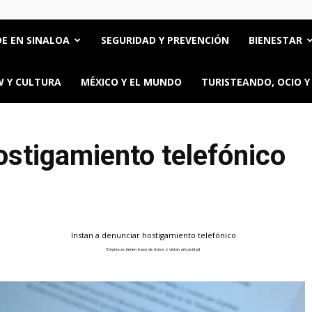
E EN SINALOA
SEGURIDAD Y PREVENCIÓN
BIENESTAR
 Y CULTURA
MÉXICO Y EL MUNDO
TURISTEANDO, OCIO Y
ostigamiento telefónico
Instan a denunciar hostigamiento telefónico
Empresas tienen base de datos y violan privacidad
ttps://oncerios.mx/instan-a-denunciar-hostigamiento-telefonico/" title="Email" >