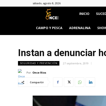
sábado, agosto 8, 2026
Once
INICIO
SUCED
Ríos
CAMPO Y PESCA
ADRENALINA
SHOW
Instan a denunciar h
27 septiembre, 2019
SEGURIDAD Y PREVENCIÓN
Por:
Once Ríos
Compartir
&body=h