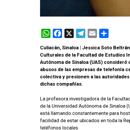
W
F
X
T
E
C
h
a
el
m
o
Culiacán, Sinaloa | Jessica Soto Beltrá
at
ce
e
ail
m
Culturales de la Facultad de Estudios I
s
b
gr
p
Autónoma de Sinaloa (UAS) consideró q
A
o
a
ar
abusos de las empresas de telefonía c
colectiva y presionen a las autoridade
p
o
m
tir
dichas compañías.
p
k
La profesora investigadora de la Facultad
de la Universidad Autónoma de Sinaloa (
está llamando constantemente para hosti
facilidad de estar ubicados en toda la R
teléfonos locales.