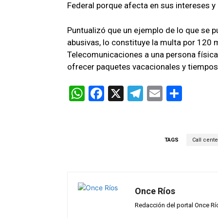
Federal porque afecta en sus intereses y
Puntualizó que un ejemplo de lo que se p
abusivas, lo constituye la multa por 120
Telecomunicaciones a una persona física 
ofrecer paquetes vacacionales y tiempos
W
F
X
T
E
C
h
a
el
m
o
at
ce
e
ail
m
s
b
gr
p
TAGS
Call cente
A
o
a
ar
p
o
m
tir
p
k
Once Ríos
Redacción del portal Once Rí