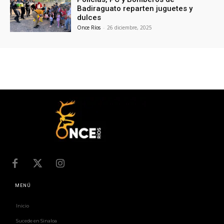
Badiraguato reparten juguetes y
dulces
Once Ríos
-
26 diciembre, 2025
MENÚ
Inicio
Sucede en Sinaloa