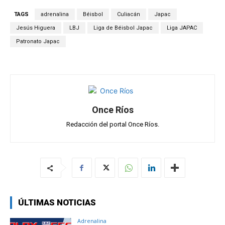
s
b
gr
p
TAGS
adrenalina
Béisbol
Culiacán
Japac
A
o
a
ar
Jesús Higuera
LBJ
Liga de Béisbol Japac
Liga JAPAC
p
o
m
tir
Patronato Japac
p
k
Once Ríos
Redacción del portal Once Ríos.
ÚLTIMAS NOTICIAS
Adrenalina