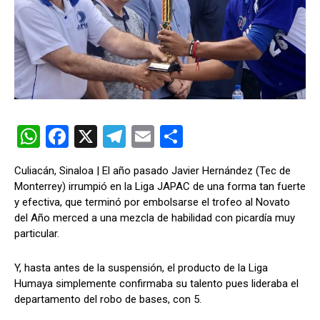
W
F
X
T
E
C
h
a
el
m
o
Culiacán, Sinaloa | El año pasado Javier Hernández (Tec de
at
ce
e
ail
m
Monterrey) irrumpió en la Liga JAPAC de una forma tan fuerte
s
b
gr
p
y efectiva, que terminó por embolsarse el trofeo al Novato
del Año merced a una mezcla de habilidad con picardía muy
A
o
a
ar
particular.
p
o
m
tir
p
k
Y, hasta antes de la suspensión, el producto de la Liga
Humaya simplemente confirmaba su talento pues lideraba el
departamento del robo de bases, con 5.