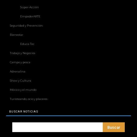
Súper-Acción
EmpoderARTE
Seguridad y Prevención
Bienestar
Educa-Tec
Trabajo y Negocios
Campo y pesca
Adrenalina
Show y Cultura
México y el mundo
Turisteando, ocio y placeres
BUSCAR NOTICIAS
Buscar