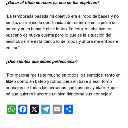
¿Ganar el título de robos es uno de tus objetivos?
“La temporada pasada mi objetivo era el robo de bases y no
se dio, se me dio la oportunidad de meterme en la pelea de
bateo y pues busqué el de bateo. En ésta, mi objetivo era
buscarlo de nueva cuenta pero lo que es la situación del
béisbol, se me está dando lo de robos y ahora me enfocaré
en eso”.
¿Qué sientes que debes perfeccionar?
“Por mejorar me falta mucho en todos los sentidos, tanto en
fildeo como en bateo y robos, pero en base a eso, tomo
consejos de todas las personas que buscan ayudarme, que
sé que quieren hacerme un bien dándome sus consejos”.
W
F
X
T
E
C
h
a
el
m
o
at
ce
e
ail
m