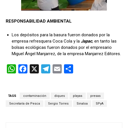
RESPONSABILIDAD AMBIENTAL
Los depósitos para la basura fueron donados por la
empresa refresquera Coca Cola y la
Japac
, en tanto las
bolsas ecológicas fueron donados por el empresario
Miguel Ángel Manjarrez, de la empresa Manjarrez Editores.
W
F
X
T
E
C
h
a
el
m
o
at
ce
e
ail
m
s
b
gr
p
TAGS
contaminación
diques
playas
presas
A
o
a
ar
Secretaría de Pesca
Sergio Torres
Sinaloa
SPyA
p
o
m
tir
p
k