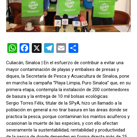
W
F
X
T
E
C
h
a
el
m
o
Culiacán, Sinaloa | En el esfuerzo de contribuir a evitar una
at
ce
e
ail
m
mayor contaminación de playas y embalses de presas y
s
b
gr
p
diques, la Secretaría de Pesca y Acuacultura de Sinaloa, pone
en marcha la campaña “Playa Limpia, Puro Sinaloa” que, en su
A
o
a
ar
primera etapa, contempla la instalación de 200 contenedores
p
o
m
tir
de basura y la entrega de 10 mil bolsas ecológicas.
Sergio Torres Félix, titular de la SPyA, hizo un llamado a la
p
k
población en general a no tirar basura en las áreas donde se
practica la pesca, porque contaminan los mantos acuíferos y
ocasionan la muerte de las especies, y con ello afectan
severamente la sustentabilidad, rentabilidad y productividad
de la pesca de donde dependen en forma directa más de 25