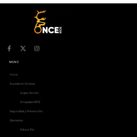
MENÚ
Inicio
Sucede en Sinaloa
Súper-Acción
EmpoderARTE
Seguridad y Prevención
Bienestar
Educa-Tec