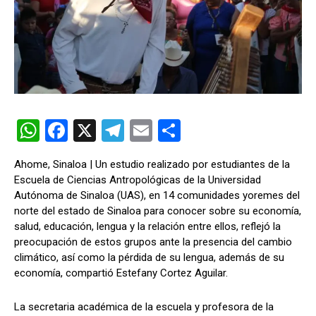
W
F
X
T
E
C
h
a
el
m
o
Ahome, Sinaloa | Un estudio realizado por estudiantes de la
at
ce
e
ail
m
Escuela de Ciencias Antropológicas de la Universidad
s
b
gr
p
Autónoma de Sinaloa (UAS), en 14 comunidades yoremes del
norte del estado de Sinaloa para conocer sobre su economía,
A
o
a
ar
salud, educación, lengua y la relación entre ellos, reflejó la
p
o
m
tir
preocupación de estos grupos ante la presencia del cambio
climático, así como la pérdida de su lengua, además de su
p
k
economía, compartió Estefany Cortez Aguilar.
La secretaria académica de la escuela y profesora de la