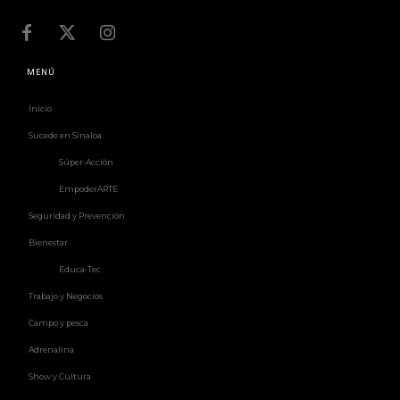
MENÚ
Inicio
Sucede en Sinaloa
Súper-Acción
EmpoderARTE
Seguridad y Prevención
Bienestar
Educa-Tec
Trabajo y Negocios
Campo y pesca
Adrenalina
Show y Cultura