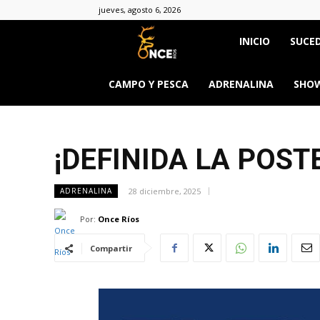
jueves, agosto 6, 2026
Once
INICIO
SUCED
Ríos
CAMPO Y PESCA
ADRENALINA
SHOW
¡DEFINIDA LA POST
28 diciembre, 2025
ADRENALINA
Por:
Once Ríos
Compartir