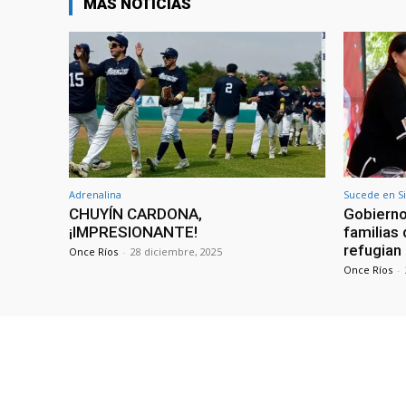
MÁS NOTICIAS
Adrenalina
Sucede en S
CHUYÍN CARDONA,
Gobierno
¡IMPRESIONANTE!
familias
refugian
Once Ríos
-
28 diciembre, 2025
Once Ríos
-