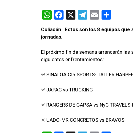
W
F
X
T
E
C
h
a
el
m
o
Culiacán | Estos son los 8 equipos que
at
ce
e
ail
m
jornadas.
s
b
gr
p
A
o
a
ar
El próximo fin de semana arrancarán las 
siguientes enfrentamientos:
p
o
m
tir
p
k
✳️ SINALOA CI5 SPORTS- TALLER HARPE
✳️ JAPAC vs TRUCKING
✳️ RANGERS DE GAPSA vs NyC TRAVELS
✳️ UADO-MR CONCRETOS vs BRAVOS