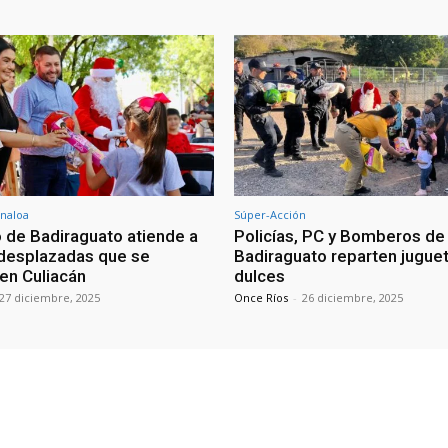
inaloa
Súper-Acción
 de Badiraguato atiende a
Policías, PC y Bomberos de
 desplazadas que se
Badiraguato reparten jugue
 en Culiacán
dulces
27 diciembre, 2025
Once Ríos
-
26 diciembre, 2025