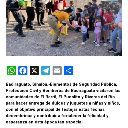
W
F
X
T
E
C
h
a
el
m
o
Badiraguato, Sinaloa.-Elementos de Seguridad Pública,
at
ce
e
ail
m
Protección Civil y Bomberos de Badiraguato visitaron las
s
b
gr
p
comunidades de El Barril, El Pueblito y Riveras del Río
para hacer entrega de dulces y juguetes a niñas y niños,
A
o
a
ar
con el objetivo principal de festejar estas fechas
p
o
m
tir
decembrinas y contribuir a fortalecer la felicidad y
esperanza en esta época tan especial.
p
k