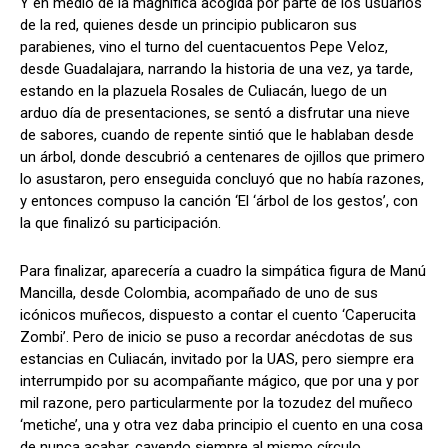
Y en medio de la magnífica acogida por parte de los usuarios
de la red, quienes desde un principio publicaron sus
parabienes, vino el turno del cuentacuentos Pepe Veloz,
desde Guadalajara, narrando la historia de una vez, ya tarde,
estando en la plazuela Rosales de Culiacán, luego de un
arduo día de presentaciones, se sentó a disfrutar una nieve
de sabores, cuando de repente sintió que le hablaban desde
un árbol, donde descubrió a centenares de ojillos que primero
lo asustaron, pero enseguida concluyó que no había razones,
y entonces compuso la canción ‘El ‘árbol de los gestos’, con
la que finalizó su participación.
Para finalizar, aparecería a cuadro la simpática figura de Manú
Mancilla, desde Colombia, acompañado de uno de sus
icónicos muñecos, dispuesto a contar el cuento ‘Caperucita
Zombi’. Pero de inicio se puso a recordar anécdotas de sus
estancias en Culiacán, invitado por la UAS, pero siempre era
interrumpido por su acompañante mágico, que por una y por
mil razone, pero particularmente por la tozudez del muñeco
‘metiche’, una y otra vez daba principio el cuento en una cosa
de nunca acabar, cayendo siempre al mismo círculo.