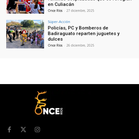
en Culiacán
Once Ríos
-
27 diciembre, 2025
Súper-Acción
Policías, PC y Bomberos de
Badiraguato reparten juguetes y
dulces
Once Ríos
-
26 diciembre, 2025