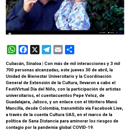
W
F
X
T
E
C
h
a
el
m
o
Culiacán, Sinaloa | Con más de mil interacciones y 3 mil
at
ce
e
ail
m
700 personas alcanzadas, este jueves 30 de abril, la
s
b
gr
p
Unidad de Bienestar Universitario y la Coordinación
General de Extensión de la Cultura, llevaron a cabo el
A
o
a
ar
FestiVirtual Día del Niño, con la participación de artistas
p
o
m
tir
universitarios, el cuentacuentos Pepe Veloz, de
Guadalajara, Jalisco, y un enlace con el titiritero Manú
p
k
Mancilla, desde Colombia, transmitido vía Facebook Live,
a través de la cuenta Cultura UAS, en el marco de la
política de Sana Distancia para aminorar los riesgos de
contagio por la pandemia global COVID-19.