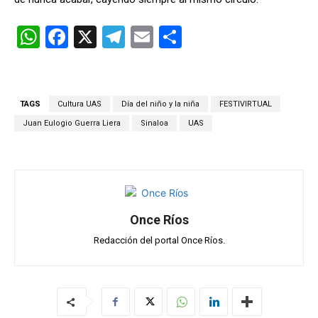
W
F
X
T
E
C
h
a
el
m
o
at
ce
e
ail
m
s
b
gr
p
TAGS
Cultura UAS
Día del niño y la niña
FESTIVIRTUAL
A
o
a
ar
Juan Eulogio Guerra Liera
Sinaloa
UAS
p
o
m
tir
p
k
Once Ríos
Redacción del portal Once Ríos.