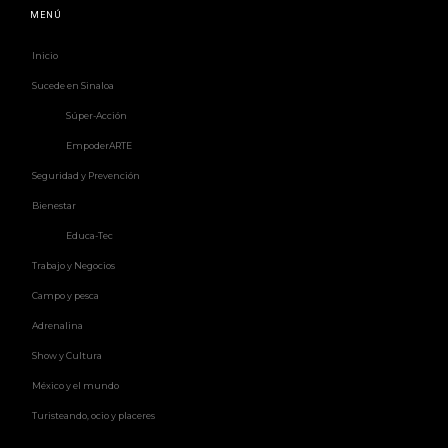
MENÚ
Inicio
Sucede en Sinaloa
Súper-Acción
EmpoderARTE
Seguridad y Prevención
Bienestar
Educa-Tec
Trabajo y Negocios
Campo y pesca
Adrenalina
Show y Cultura
México y el mundo
Turisteando, ocio y placeres