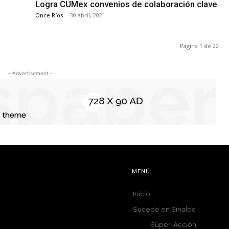
Logra CUMex convenios de colaboración clave
Once Ríos
-
30 abril, 2021
Página 1 de 22
- Advertisement -
MENÚ
Inicio
Sucede en Sinaloa
Súper-Acción