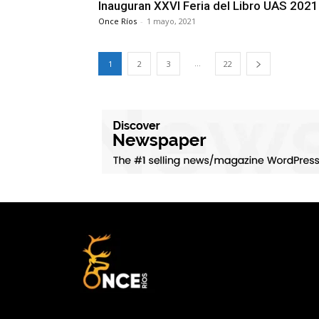
Inauguran XXVI Feria del Libro UAS 2021
Once Ríos
-
1 mayo, 2021
...
1
2
3
22