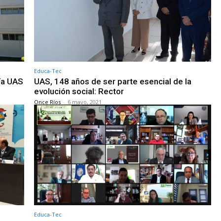
Educa-Tec
ía UAS
UAS, 148 años de ser parte esencial de la
evolución social: Rector
Once Ríos
-
6 mayo, 2021
Educa-Tec