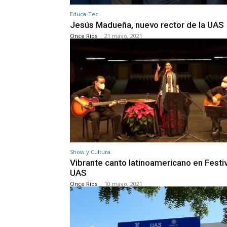
Educa-Tec
Jesús Madueña, nuevo rector de la UAS
Once Ríos
-
21 mayo, 2021
Show y Cultura
Vibrante canto latinoamericano en Festiv
UAS
Once Ríos
-
10 mayo, 2021