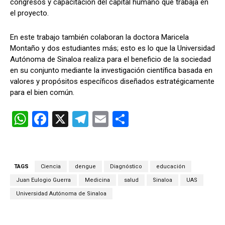
congresos y capacitación del capital humano que trabaja en
el proyecto.
En este trabajo también colaboran la doctora Maricela
Montaño y dos estudiantes más; esto es lo que la Universidad
Autónoma de Sinaloa realiza para el beneficio de la sociedad
en su conjunto mediante la investigación científica basada en
valores y propósitos específicos diseñados estratégicamente
para el bien común.
W
F
X
T
E
C
h
a
el
m
o
at
ce
e
ail
m
s
b
gr
p
TAGS
Ciencia
dengue
Diagnóstico
educación
A
o
a
ar
Juan Eulogio Guerra
Medicina
salud
Sinaloa
UAS
p
o
m
tir
Universidad Autónoma de Sinaloa
p
k