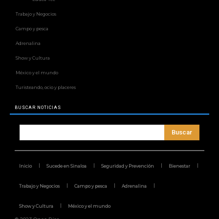
Trabajo y Negocios
Campo y pesca
Adrenalina
Show y Cultura
México y el mundo
Turisteando, ocio y placeres
BUSCAR NOTICIAS
Buscar
Inicio
Sucede en Sinaloa
Seguridad y Prevención
Bienestar
Trabajo y Negocios
Campo y pesca
Adrenalina
Show y Cultura
México y el mundo