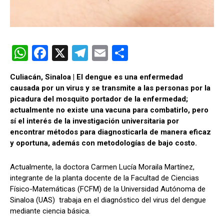
W
F
X
T
E
C
h
a
el
m
o
Culiacán, Sinaloa | El dengue es una enfermedad
at
ce
e
ail
m
causada por un virus y se transmite a las personas por la
s
b
gr
p
picadura del mosquito portador de la enfermedad;
actualmente no existe una vacuna para combatirlo, pero
A
o
a
ar
sí el interés de la investigación universitaria por
p
o
m
tir
encontrar métodos para diagnosticarla de manera eficaz
y oportuna, además con metodologías de bajo costo.
p
k
Actualmente, la doctora Carmen Lucía Moraila Martínez,
integrante de la planta docente de la Facultad de Ciencias
Físico-Matemáticas (FCFM) de la Universidad Autónoma de
Sinaloa (UAS) trabaja en el diagnóstico del virus del dengue
mediante ciencia básica.