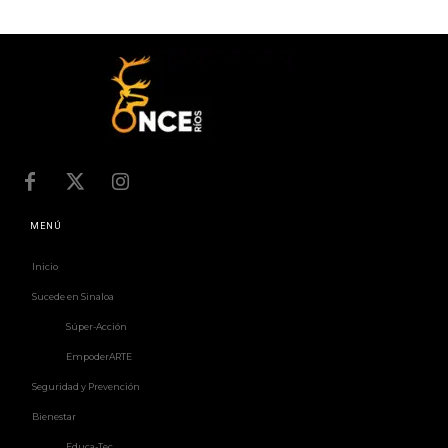
MENÚ
Inicio
Sucede en Sinaloa
Súper-Acción
EmpoderARTE
Seguridad y Prevención
Bienestar
Educa-Tec