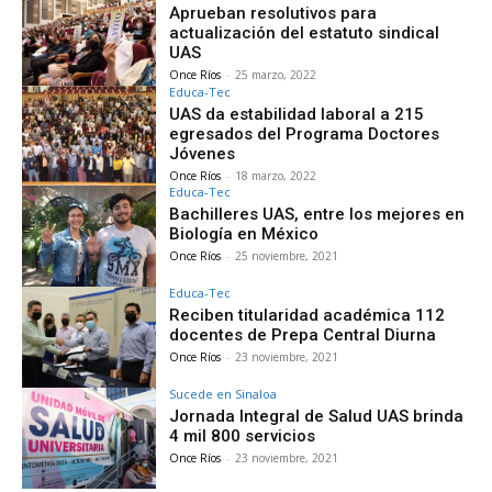
Aprueban resolutivos para
actualización del estatuto sindical
UAS
Once Ríos
-
25 marzo, 2022
Educa-Tec
UAS da estabilidad laboral a 215
egresados del Programa Doctores
Jóvenes
Once Ríos
-
18 marzo, 2022
Educa-Tec
Bachilleres UAS, entre los mejores en
Biología en México
Once Ríos
-
25 noviembre, 2021
Educa-Tec
Reciben titularidad académica 112
docentes de Prepa Central Diurna
Once Ríos
-
23 noviembre, 2021
Sucede en Sinaloa
Jornada Integral de Salud UAS brinda
4 mil 800 servicios
Once Ríos
-
23 noviembre, 2021