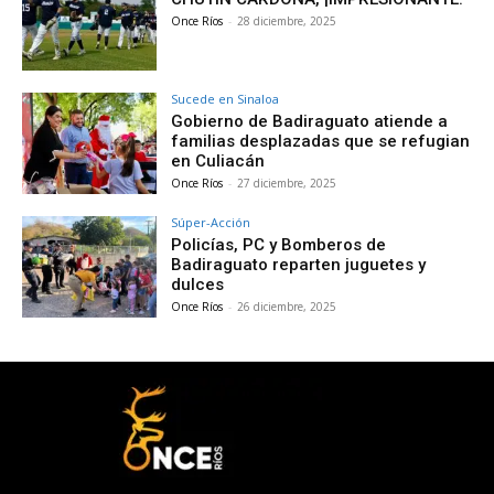
Once Ríos
-
28 diciembre, 2025
Sucede en Sinaloa
Gobierno de Badiraguato atiende a
familias desplazadas que se refugian
en Culiacán
Once Ríos
-
27 diciembre, 2025
Súper-Acción
Policías, PC y Bomberos de
Badiraguato reparten juguetes y
dulces
Once Ríos
-
26 diciembre, 2025