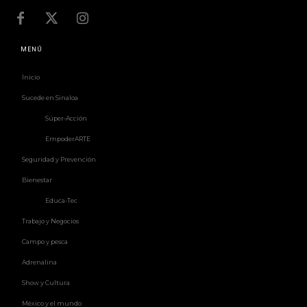
MENÚ
Inicio
Sucede en Sinaloa
Súper-Acción
EmpoderARTE
Seguridad y Prevención
Bienestar
Educa-Tec
Trabajo y Negocios
Campo y pesca
Adrenalina
Show y Cultura
México y el mundo