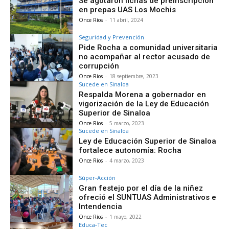
Se agotaron fichas de preinscripción
en prepas UAS Los Mochis
Once Ríos
-
11 abril, 2024
Seguridad y Prevención
Pide Rocha a comunidad universitaria
no acompañar al rector acusado de
corrupción
Once Ríos
-
18 septiembre, 2023
Sucede en Sinaloa
Respalda Morena a gobernador en
vigorización de la Ley de Educación
Superior de Sinaloa
Once Ríos
-
5 marzo, 2023
Sucede en Sinaloa
Ley de Educación Superior de Sinaloa
fortalece autonomía: Rocha
Once Ríos
-
4 marzo, 2023
Súper-Acción
Gran festejo por el día de la niñez
ofreció el SUNTUAS Administrativos e
Intendencia
Once Ríos
-
1 mayo, 2022
Educa-Tec