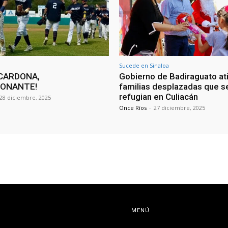
Sucede en Sinaloa
CARDONA,
Gobierno de Badiraguato at
IONANTE!
familias desplazadas que s
refugian en Culiacán
28 diciembre, 2025
Once Ríos
-
27 diciembre, 2025
MENÚ