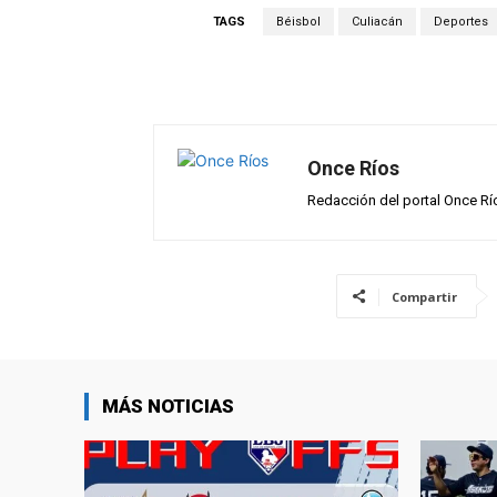
s
b
gr
p
TAGS
Béisbol
Culiacán
Deportes
A
o
a
ar
p
o
m
tir
p
k
Once Ríos
Redacción del portal Once Rí
Compartir
MÁS NOTICIAS