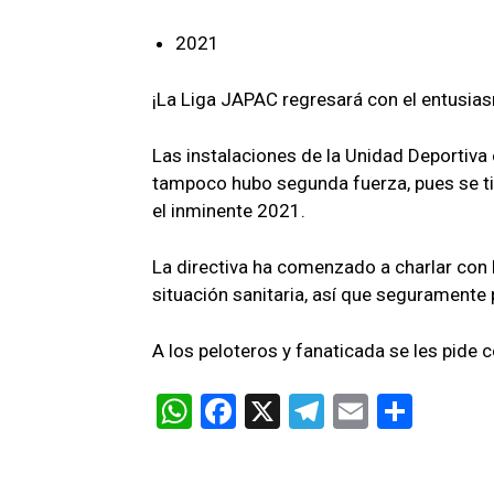
2021
¡La Liga JAPAC regresará con el entusia
Las instalaciones de la Unidad Deportiva
tampoco hubo segunda fuerza, pues se tie
el inminente 2021.
La directiva ha comenzado a charlar con l
situación sanitaria, así que seguramente 
A los peloteros y fanaticada se les pide
W
F
X
T
E
C
h
a
el
m
o
at
ce
e
ail
m