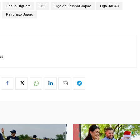
Jesús Higuera
LBJ
Liga de Béisbol Japac
Liga JAPAC
Patronato Japac
os.