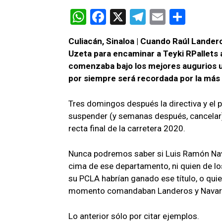
W
F
X
T
E
C
h
a
el
m
o
Culiacán, Sinaloa | Cuando Raúl Lande
at
ce
e
ail
m
Uzeta para encaminar a Teyki RPallets 
s
b
gr
p
comenzaba bajo los mejores augurios 
A
o
a
ar
por siempre será recordada por la más 
p
o
m
tir
Tres domingos después la directiva y el 
p
k
suspender (y semanas después, cancelar)
recta final de la carretera 2020.
Nunca podremos saber si Luis Ramón Nava
cima de ese departamento, ni quien de lo
su PCLA habrían ganado ese título, o quien
momento comandaban Landeros y Navarr
Lo anterior sólo por citar ejemplos.