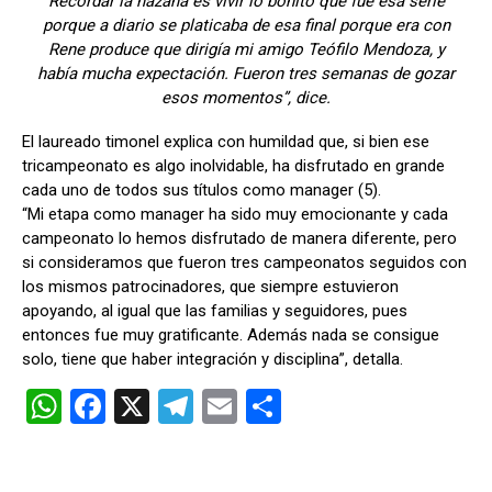
Recordar la hazaña es vivir lo bonito que fue esa serie
porque a diario se platicaba de esa final porque era con
Rene produce que dirigía mi amigo Teófilo Mendoza, y
había mucha expectación. Fueron tres semanas de gozar
esos momentos”, dice.
El laureado timonel explica con humildad que, si bien ese
tricampeonato es algo inolvidable, ha disfrutado en grande
cada uno de todos sus títulos como manager (5).
“Mi etapa como manager ha sido muy emocionante y cada
campeonato lo hemos disfrutado de manera diferente, pero
si consideramos que fueron tres campeonatos seguidos con
los mismos patrocinadores, que siempre estuvieron
apoyando, al igual que las familias y seguidores, pues
entonces fue muy gratificante. Además nada se consigue
solo, tiene que haber integración y disciplina”, detalla.
W
F
X
T
E
C
h
a
el
m
o
at
ce
e
ail
m