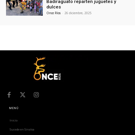
Badiraguato reparten juguetes y
dulces
Once Ríos
-
26 diciembre, 2025
MENÚ
Inicio
Sucede en Sinaloa