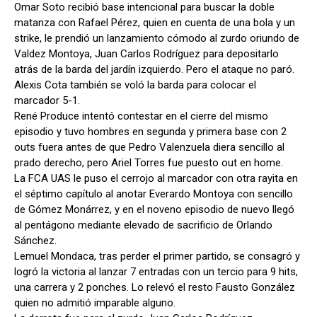
Omar Soto recibió base intencional para buscar la doble
matanza con Rafael Pérez, quien en cuenta de una bola y un
strike, le prendió un lanzamiento cómodo al zurdo oriundo de
Valdez Montoya, Juan Carlos Rodríguez para depositarlo
atrás de la barda del jardín izquierdo. Pero el ataque no paró.
Alexis Cota también se voló la barda para colocar el
marcador 5-1.
René Produce intentó contestar en el cierre del mismo
episodio y tuvo hombres en segunda y primera base con 2
outs fuera antes de que Pedro Valenzuela diera sencillo al
prado derecho, pero Ariel Torres fue puesto out en home.
La FCA UAS le puso el cerrojo al marcador con otra rayita en
el séptimo capítulo al anotar Everardo Montoya con sencillo
de Gómez Monárrez, y en el noveno episodio de nuevo llegó
al pentágono mediante elevado de sacrificio de Orlando
Sánchez.
Lemuel Mondaca, tras perder el primer partido, se consagró y
logró la victoria al lanzar 7 entradas con un tercio para 9 hits,
una carrera y 2 ponches. Lo relevó el resto Fausto González
quien no admitió imparable alguno.