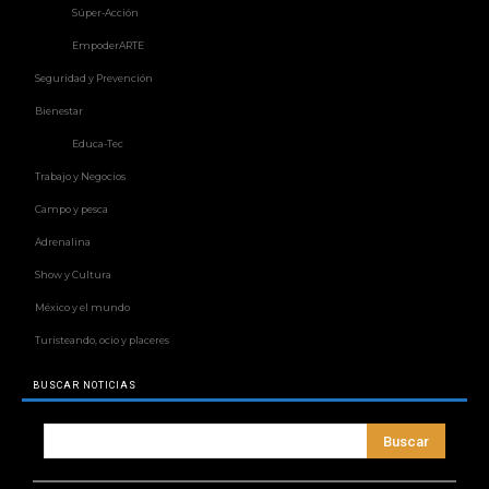
Súper-Acción
EmpoderARTE
Seguridad y Prevención
Bienestar
Educa-Tec
Trabajo y Negocios
Campo y pesca
Adrenalina
Show y Cultura
México y el mundo
Turisteando, ocio y placeres
BUSCAR NOTICIAS
Buscar