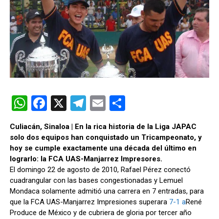
W
F
X
T
E
C
h
a
el
m
o
Culiacán, Sinaloa | En la rica historia de la Liga JAPAC
at
ce
e
ail
m
solo dos equipos han conquistado un Tricampeonato, y
s
b
gr
p
hoy se cumple exactamente una década del último en
lograrlo: la FCA UAS-Manjarrez Impresores.
A
o
a
ar
El domingo 22 de agosto de 2010, Rafael Pérez conectó
p
o
m
tir
cuadrangular con las bases congestionadas y Lemuel
Mondaca solamente admitió una carrera en 7 entradas, para
p
k
que la FCA UAS-Manjarrez Impresiones superara
7-1 a
René
Produce de México y de cubriera de gloria por tercer año