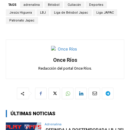
s
b
gr
p
TAGS
adrenalina
Béisbol
Culiacán
Deportes
A
o
a
ar
Jesús Higuera
LBJ
Liga de Béisbol Japac
Liga JAPAC
p
o
m
tir
Patronato Japac
p
k
Once Ríos
Redacción del portal Once Ríos.
ÚLTIMAS NOTICIAS
Adrenalina