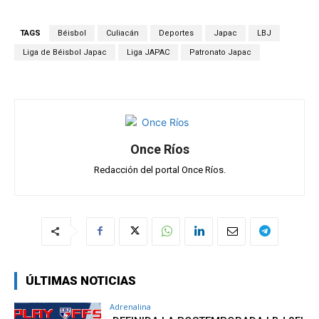
at
ce
e
ail
m
s
b
gr
p
TAGS
Béisbol
Culiacán
Deportes
Japac
LBJ
A
o
a
ar
Liga de Béisbol Japac
Liga JAPAC
Patronato Japac
p
o
m
tir
p
k
Once Ríos
Redacción del portal Once Ríos.
ÚLTIMAS NOTICIAS
Adrenalina