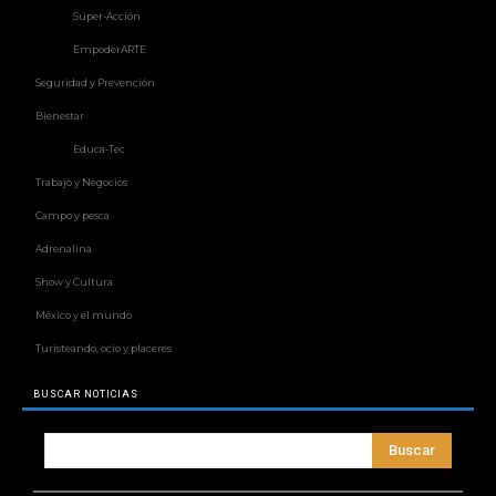
Súper-Acción
EmpoderARTE
Seguridad y Prevención
Bienestar
Educa-Tec
Trabajo y Negocios
Campo y pesca
Adrenalina
Show y Cultura
México y el mundo
Turisteando, ocio y placeres
BUSCAR NOTICIAS
Buscar