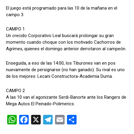
El juego está programado para las 10 de la mañana en el
campo 3.
CAMPO 1
Un crecido Corporativo Leal buscará prolongar su gran
momento cuando choque con los motivado Cachorros de
Agrimex, quienes el domingo anterior derrotaron al campeón.
Enseguida, a eso de las 14:00, los Tiburones van en pos
nuevamente de persignarse (no han ganado). Su rival es uno
de los mejores: Lecani Constructora-Academia Duma.
CAMPO 2
A las 10 van el agonizante Serdi-Banorte ante los Rangers de
Mega Autos El Peinado-Polimerics.
W
F
X
T
E
C
h
a
el
m
o