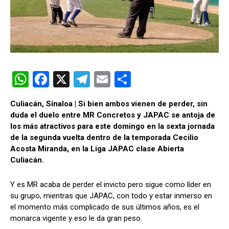
W
F
X
T
E
C
h
a
el
m
o
Culiacán, Sinaloa | Si bien ambos vienen de perder, sin
at
ce
e
ail
m
duda el duelo entre MR Concretos y JAPAC se antoja de
s
b
gr
p
los más atractivos para este domingo en la sexta jornada
de la segunda vuelta dentro de la temporada Cecilio
A
o
a
ar
Acosta Miranda, en la Liga JAPAC clase Abierta
p
o
m
tir
Culiacán.
p
k
Y es MR acaba de perder el invicto pero sigue como líder en
su grupo, mientras que JAPAC, con todo y estar inmerso en
el momento más complicado de sus últimos años, es el
monarca vigente y eso le da gran peso.