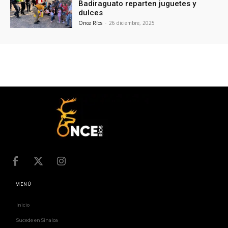
Badiraguato reparten juguetes y
dulces
Once Ríos
-
26 diciembre, 2025
MENÚ
Inicio
Sucede en Sinaloa