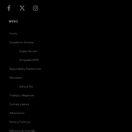
MENÚ
Inicio
Sucede en Sinaloa
Súper-Acción
EmpoderARTE
Seguridad y Prevención
Bienestar
Educa-Tec
Trabajo y Negocios
Campo y pesca
Adrenalina
Show y Cultura
México y el mundo