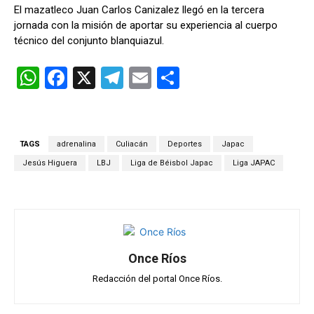
El mazatleco Juan Carlos Canizalez llegó en la tercera
jornada con la misión de aportar su experiencia al cuerpo
técnico del conjunto blanquiazul.
W
F
X
T
E
C
h
a
el
m
o
at
ce
e
ail
m
s
b
gr
p
TAGS
adrenalina
Culiacán
Deportes
Japac
A
o
a
ar
Jesús Higuera
LBJ
Liga de Béisbol Japac
Liga JAPAC
p
o
m
tir
p
k
Once Ríos
Redacción del portal Once Ríos.