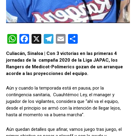
W
F
X
T
E
C
h
a
el
m
o
Culiacán, Sinaloa | Con 3 victorias en las primeras 4
at
ce
e
ail
m
jornadas de la campaña 2020 de la Liga JAPAC, los
s
b
gr
p
Rangers de Medicot-Polimerics gozan de un arranque
acorde a las proyecciones del equipo.
A
o
a
ar
p
o
m
tir
Aún y cuando la temporada está en pausa, por la
p
k
contingencia sanitaria, Cuauhtémoc Ley, el manager y
jugador de los vigilantes, considera que “ahí va el equipo,
desde el principio se armó con la intención de llegar lejos,
hasta al momento va a buena marcha”.
Aún quedan detalles que afinar, vamos juego tras juego, el
primer objetivo es pasar a playoff y con la ayuda y