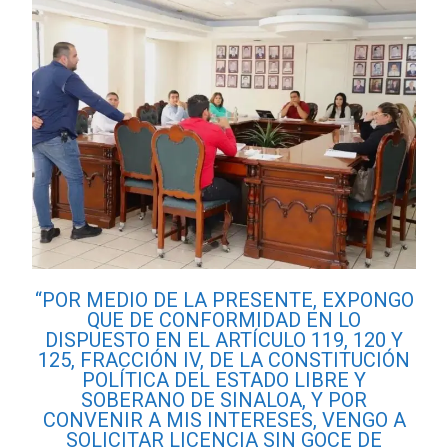
“POR MEDIO DE LA PRESENTE, EXPONGO
QUE DE CONFORMIDAD EN LO
DISPUESTO EN EL ARTÍCULO 119, 120 Y
125, FRACCIÓN IV, DE LA CONSTITUCIÓN
POLÍTICA DEL ESTADO LIBRE Y
SOBERANO DE SINALOA, Y POR
CONVENIR A MIS INTERESES, VENGO A
SOLICITAR LICENCIA SIN GOCE DE