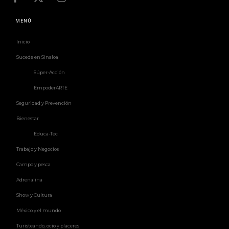
MENÚ
Inicio
Sucede en Sinaloa
Súper-Acción
EmpoderARTE
Seguridad y Prevención
Bienestar
Educa-Tec
Trabajo y Negocios
Campo y pesca
Adrenalina
Show y Cultura
México y el mundo
Turisteando, ocio y placeres