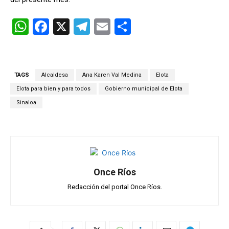
W
F
X
T
E
C
h
a
el
m
o
at
ce
e
ail
m
s
b
gr
p
TAGS
Alcaldesa
Ana Karen Val Medina
Elota
A
o
a
ar
Elota para bien y para todos
Gobierno municipal de Elota
p
o
m
tir
Sinaloa
p
k
Once Ríos
Redacción del portal Once Ríos.