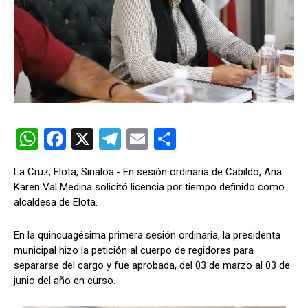
W
F
X
T
E
C
h
a
el
m
o
La Cruz, Elota, Sinaloa.- En sesión ordinaria de Cabildo, Ana
at
ce
e
ail
m
Karen Val Medina solicitó licencia por tiempo definido como
s
b
gr
p
alcaldesa de Elota.
A
o
a
ar
En la quincuagésima primera sesión ordinaria, la presidenta
p
o
m
tir
municipal hizo la petición al cuerpo de regidores para
p
k
separarse del cargo y fue aprobada, del 03 de marzo al 03 de
junio del año en curso.