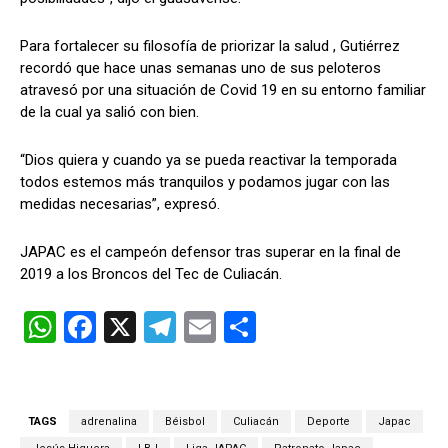
Para fortalecer su filosofía de priorizar la salud , Gutiérrez
recordó que hace unas semanas uno de sus peloteros
atravesó por una situación de Covid 19 en su entorno familiar
de la cual ya salió con bien.
“Dios quiera y cuando ya se pueda reactivar la temporada
todos estemos más tranquilos y podamos jugar con las
medidas necesarias”, expresó.
JAPAC es el campeón defensor tras superar en la final de
2019 a los Broncos del Tec de Culiacán.
W
F
X
T
E
C
h
a
el
m
o
at
ce
e
ail
m
s
b
gr
p
TAGS
adrenalina
Béisbol
Culiacán
Deporte
Japac