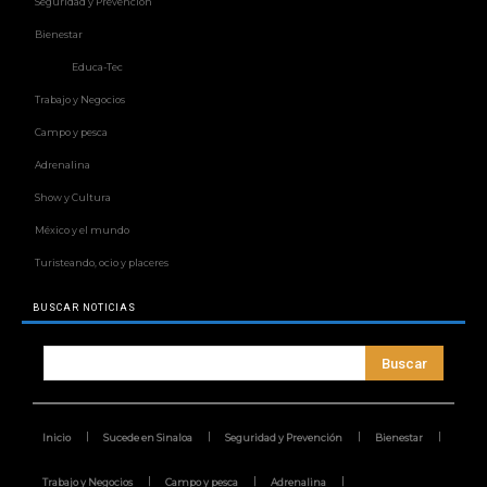
Seguridad y Prevención
Bienestar
Educa-Tec
Trabajo y Negocios
Campo y pesca
Adrenalina
Show y Cultura
México y el mundo
Turisteando, ocio y placeres
BUSCAR NOTICIAS
Buscar
Inicio
Sucede en Sinaloa
Seguridad y Prevención
Bienestar
Trabajo y Negocios
Campo y pesca
Adrenalina