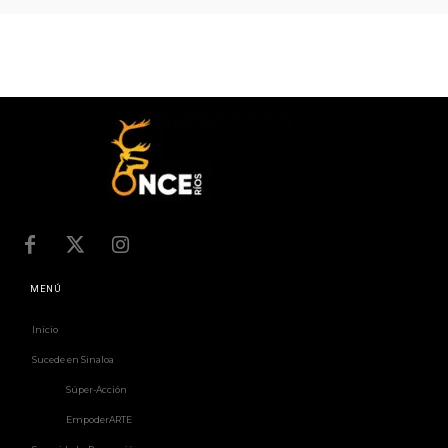
MENÚ
Inicio
Sucede en Sinaloa
Súper-Acción
EmpoderARTE