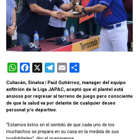
W
F
X
T
E
C
h
a
el
m
o
Culiacán, Sinaloa | Paúl Gutiérrez, manager del equipo
at
ce
e
ail
m
anfitrión de la Liga JAPAC, aceptó que el plantel está
s
b
gr
p
ansioso por regresar al terreno de juego pero consciente
de que la salud va por delante de cualquier deseo
A
o
a
ar
personal y/o deportivo.
p
o
m
tir
p
k
“Estamos listos en el sentido de que cada uno de los
muchachos se prepara en su casa en la medida de sus
posibilidades”, dijo el guasavense.