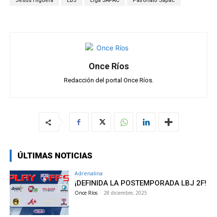
A
o
a
ar
Jesús Higuera
LBJ
Liga JAPAC
Patronato Japac
p
o
m
tir
p
k
Once Ríos
Redacción del portal Once Ríos.
ÚLTIMAS NOTICIAS
Adrenalina
¡DEFINIDA LA POSTEMPORADA LBJ 2F!
Once Ríos
-
28 diciembre, 2025