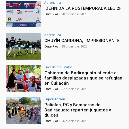
Adrenalina
¡DEFINIDA LA POSTEMPORADA LBJ 2F!
Once Ríos
-
28 diciembre, 2025
Adrenalina
CHUYÍN CARDONA, ¡IMPRESIONANTE!
Once Ríos
-
28 diciembre, 2025
Sucede en Sinaloa
Gobierno de Badiraguato atiende a
familias desplazadas que se refugian
en Culiacán
Once Ríos
-
27 diciembre, 2025
Súper-Acción
Policías, PC y Bomberos de
Badiraguato reparten juguetes y
dulces
Once Ríos
-
26 diciembre, 2025