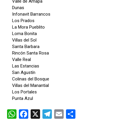
Valle de Amapa
Dunas
Infonavit Barrancos
Los Prados
La Mora Pueblito
Loma Bonita
Villas del Sol
Santa Barbara
Rincón Santa Rosa
Valle Real
Las Estancias
San Agustín
Colinas del Bosque
Villas del Manantial
Los Portales
Punta Azul
W
F
X
T
E
C
h
a
el
m
o