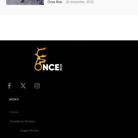
Once Ríos
-
26 diciembre, 2025
MENÚ
Inicio
Sucede en Sinaloa
Súper-Acción