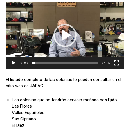
R
e
p
r
o
d
u
c
t
o
00:00
01:37
r
d
El listado completo de las colonias lo pueden consultar en el
e
sitio web de JAPAC.
v
í
Las colonias que no tendrán servicio mañana son:Ejido
d
Las Flores
e
Valles Españoles
o
San Cipriano
El Diez