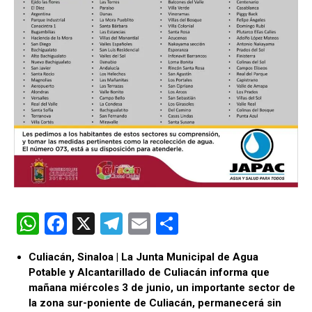
W
F
X
T
E
C
h
a
el
m
o
Culiacán, Sinaloa | La Junta Municipal de Agua
at
ce
e
ail
m
Potable y Alcantarillado de Culiacán informa que
s
b
gr
p
mañana miércoles 3 de junio, un importante sector de
la zona sur-poniente de Culiacán, permanecerá sin