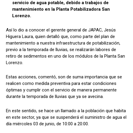
A
o
a
ar
servicio de agua potable, debido a trabajos de
p
o
m
tir
mantenimiento en la Planta Potabilizadora San
Lorenzo.
p
k
Así lo dio a conocer el gerente general de JAPAC, Jesús
Higuera Laura, quien detalló que, como parte del plan de
mantenimiento a nuestra infraestructura de potabilización,
previo a la temporada de lluvias, se realizarán labores de
retiro de sedimentos en uno de los módulos de la Planta San
Lorenzo.
Estas acciones, comentó, son de suma importancia que se
realicen como medida preventiva para estar condiciones
óptimas y cumplir con el servicio de manera permanente
durante la temporada de lluvias que ya se avecina.
En este sentido, se hace un llamado a la población que habita
en este sector, ya que se suspenderá el suministro de agua el
día miércoles 03 de junio, de 10:00 a 20:00.