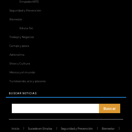
EmpoderARTE
Seguridad y Prevención
Bienestar
Educa-Tec
Trabajo y Negocios
Campo y pesca
Adrenalina
Show y Cultura
México y el mundo
Turisteando, ocio y placeres
BUSCAR NOTICIAS
Buscar
Inicio
Sucede en Sinaloa
Seguridad y Prevención
Bienestar