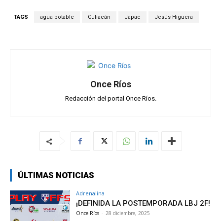
at
ce
e
ail
m
s
b
gr
p
TAGS
agua potable
Culiacán
Japac
Jesús Higuera
A
o
a
ar
p
o
m
tir
p
k
Once Ríos
Redacción del portal Once Ríos.
ÚLTIMAS NOTICIAS
Adrenalina
¡DEFINIDA LA POSTEMPORADA LBJ 2F!
Once Ríos
-
28 diciembre, 2025