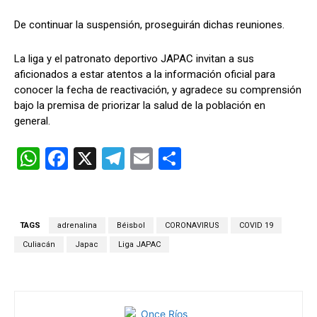
De continuar la suspensión, proseguirán dichas reuniones.
La liga y el patronato deportivo JAPAC invitan a sus
aficionados a estar atentos a la información oficial para
conocer la fecha de reactivación, y agradece su comprensión
bajo la premisa de priorizar la salud de la población en
general.
W
F
X
T
E
C
h
a
el
m
o
at
ce
e
ail
m
s
b
gr
p
TAGS
adrenalina
Béisbol
CORONAVIRUS
COVID 19
A
o
a
ar
Culiacán
Japac
Liga JAPAC
p
o
m
tir
p
k