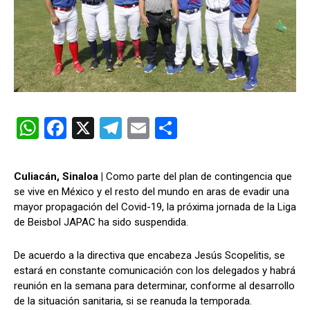
W
F
X
T
E
C
h
a
el
m
o
at
ce
e
ail
m
Culiacán, Sinaloa |
Como parte del plan de contingencia que
s
b
gr
p
se vive en México y el resto del mundo en aras de evadir una
mayor propagación del Covid-19, la próxima jornada de la Liga
A
o
a
ar
de Beisbol JAPAC ha sido suspendida.
p
o
m
tir
p
k
De acuerdo a la directiva que encabeza Jesús Scopelitis, se
estará en constante comunicación con los delegados y habrá
reunión en la semana para determinar, conforme al desarrollo
de la situación sanitaria, si se reanuda la temporada.