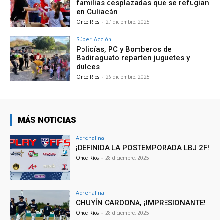
familias desplazadas que se refugian
en Culiacán
Once Ríos
-
27 diciembre, 2025
Súper-Acción
Policías, PC y Bomberos de
Badiraguato reparten juguetes y
dulces
Once Ríos
-
26 diciembre, 2025
MÁS NOTICIAS
Adrenalina
¡DEFINIDA LA POSTEMPORADA LBJ 2F!
Once Ríos
-
28 diciembre, 2025
Adrenalina
CHUYÍN CARDONA, ¡IMPRESIONANTE!
Once Ríos
-
28 diciembre, 2025