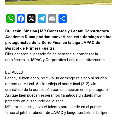
W
F
X
T
E
C
h
a
el
m
o
Culiacán, Sinaloa | MR Concretos y Lecani Constructora-
at
ce
e
ail
m
Academia Duma podrían convertirse este domingo en los
s
b
gr
p
protagonistas de la Serie Final en la Liga JAPAC de
Beisbol de Primera Fuerza.
A
o
a
ar
Ellos ganaron el pasado fin de semana al comenzar la
p
o
m
tir
semifinales, a JAPAC y Corporativo Leal, respectivamente.
p
k
DETALLES
Lecani, si bien ganó, no tuvo un domingo relajado ni mucho
menos ante Leal. Así lo refleja el score final (3-2) y lo
dramático de la conclusión con una acción en el pentágono.
Así que bien pueden esperar los fanáticos un duelo muy
parecido en el segundo de la serie
MR, por su parte, tuvo el talento para caerle en el primer
tercio al pitcher abridor de JAPAC y luego también al bullpen.