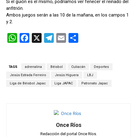
Si el guión es el mismo, podríamos ver fenecer el reinado del
anfitrión.
Ambos juegos serán a las 10 de la mañana, en los campos 1
y 2.
W
F
X
T
E
C
h
a
el
m
o
at
ce
e
ail
m
s
b
gr
p
TAGS
adrenalina
Béisbol
Culiacán
Deportes
A
o
a
ar
Jesús Estrada Ferreiro
Jesús Higuera
LBJ
p
o
m
tir
Liga de Béisbol Japac
Liga JAPAC
Patronato Japac
p
k
Once Ríos
Redacción del portal Once Ríos.