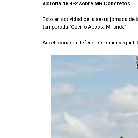
s
b
gr
p
victoria de 4-2 sobre MR Concretos.
A
o
a
ar
Esto en actividad de la sexta jornada de 
p
o
m
tir
temporada “Cecilio Acosta Miranda”.
p
k
Así el monarca defensor rompió seguidill