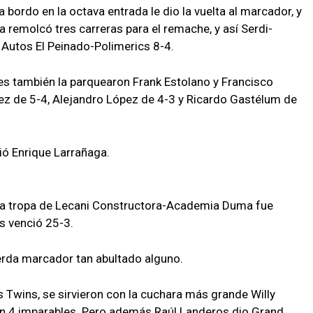
bordo en la octava entrada le dio la vuelta al marcador, y
a remolcó tres carreras para el remache, y así Serdi-
Autos El Peinado-Polimerics 8-4.
ues también la parquearon Frank Estolano y Francisco
ez de 5-4, Alejandro López de 4-3 y Ricardo Gastélum de
ió Enrique Larrañaga.
 la tropa de Lecani Constructora-Academia Duma fue
s venció 25-3.
erda marcador tan abultado alguno.
os Twins, se sirvieron con la cuchara más grande Willy
 4 imparables. Pero además Raúl Landeros dio Grand