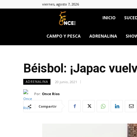
viernes, agosto 7, 2026
Once
INICIO
SUCED
Ríos
CAMPO Y PESCA
ADRENALINA
SHOW
Béisbol: ¡Japac vuelv
20 junio, 2021
ADRENALINA
Por:
Once Ríos
Compartir