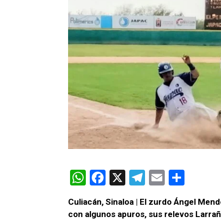
W
F
X
T
E
C
h
a
el
m
o
Culiacán, Sinaloa | El zurdo Ángel Mend
at
ce
e
ail
m
con algunos apuros, sus relevos Larrañ