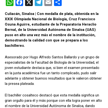
W
F
X
T
E
C
h
a
el
m
o
Culiacán, Sinaloa | Con medalla de plata, obtenida en la
at
ce
e
ail
m
XXIX Olimpiada Nacional de Biología, Cruz Francisco
s
b
gr
p
Osuna Aguirre, estudiante de la Preparatoria Heraclio
Bernal, de la Universidad Autónoma de Sinaloa (UAS)
A
o
a
ar
puso en alto una vez más el nombre de la institución,
p
o
m
tir
demostrando la calidad con que se prepara a los
bachilleres.
p
k
Asesorado por Hugo Alfredo Santos Ballardo y un grupo de
especialistas de la Facultad de Biología de la Universidad, el
joven estudiante destaca que, si bien el examen presentado
en la justa académica fue un tanto complicado, pudo salir
adelante y obtener buenos resultados que le valieron obtener
la presea plateada.
El bachiller cosalteco destacó que esta medalla significa un
gran orgullo para él y más porque con ella logra poner en alto
el nombre de la Universidad Autónoma de Sinaloa, dando