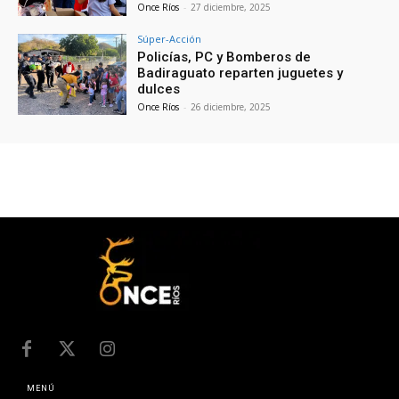
Once Ríos
-
27 diciembre, 2025
Súper-Acción
Policías, PC y Bomberos de
Badiraguato reparten juguetes y
dulces
Once Ríos
-
26 diciembre, 2025
MENÚ