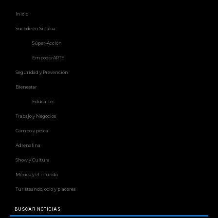
Inicio
Sucede en Sinaloa
Súper-Acción
EmpoderARTE
Seguridad y Prevención
Bienestar
Educa-Tec
Trabajo y Negocios
Campo y pesca
Adrenalina
Show y Cultura
México y el mundo
Turisteando, ocio y placeres
BUSCAR NOTICIAS