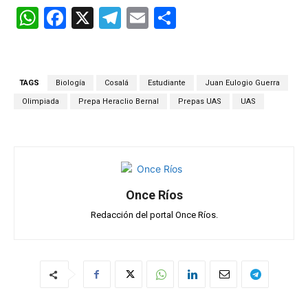
W
F
X
T
E
C
h
a
el
m
o
at
ce
e
ail
m
s
b
gr
p
TAGS
Biología
Cosalá
Estudiante
Juan Eulogio Guerra
A
o
a
ar
Olimpiada
Prepa Heraclio Bernal
Prepas UAS
UAS
p
o
m
tir
p
k
Once Ríos
Redacción del portal Once Ríos.