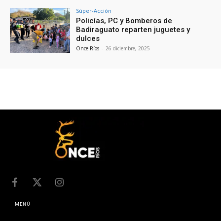
Súper-Acción
Policías, PC y Bomberos de
Badiraguato reparten juguetes y
dulces
Once Ríos
-
26 diciembre, 2025
MENÚ