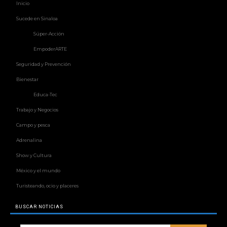
Inicio
Sucede en Sinaloa
Súper-Acción
EmpoderARTE
Seguridad y Prevención
Bienestar
Educa-Tec
Trabajo y Negocios
Campo y pesca
Adrenalina
Show y Cultura
México y el mundo
Turisteando, ocio y placeres
BUSCAR NOTICIAS