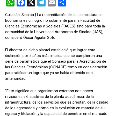
W
F
X
T
E
C
h
a
el
m
o
Culiacán, Sinaloa | La reacreditación de la Licenciatura en
at
ce
e
ail
m
Economía es un logro no solamente para la Facultad de
s
b
gr
p
Ciencias Económicas y Sociales (FACES) sino para toda la
comunidad de la Universidad Autónoma de Sinaloa (UAS),
A
o
a
ar
consideró Óscar Aguilar Soto.
p
o
m
tir
p
k
El director de dicho plantel estableció que lograr esta
distinción por 5 años más implica que se cumplieron una
serie de parámetros que el Consejo para la Acreditación de
las Ciencias Económicas (CONACE) tomó en consideración
para ratificar un logro que ya se había obtenido con
anterioridad.
“Esto significa que organismos externos nos hacen
revisiones exhaustivas de la planta académica, de la
infraestructura, de los servicios que se prestan, de la calidad
de los egresados y cómo es la evolución en materia de su
egreso y titulación y la capacidad de penetrar en el mercado