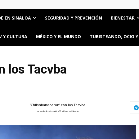
E EN SINALOA
SEGURIDAD Y PREVENCIÓN
BIENESTAR
 Y CULTURA
MÉXICO Y EL MUNDO
TURISTEANDO, OCIO Y
n los Tacvba
‘Chilanbandearon’ con los Tacvba
La banda de rock reunió a 11 mil fans en Culiacán
ttps://oncerios.mx/chilanbandearon-con-los-tacvba/" title="Email" >