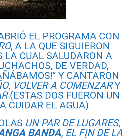
ABRIÓ EL PROGRAMA CON
RO
, A LA QUE SIGUIERON
AS LA CUAL SALUDARON A
MUCHACHOS, DE VERDAD,
AÑÁBAMOS!” Y CANTARON
ÑO
,
VOLVER
A
COMENZAR
Y
AR
(ESTAS DOS FUERON UN
A CUIDAR EL AGUA)
ROLAS
UN
PAR
DE
LUGARES
,
LANGA
BANDA
,
EL
FIN
DE
LA