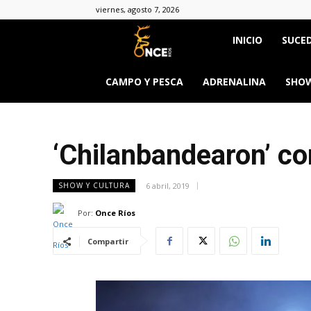
viernes, agosto 7, 2026
Once
INICIO
SUCED
Ríos
CAMPO Y PESCA
ADRENALINA
SHOW
‘Chilanbandearon’ co
6 abril, 2019
SHOW Y CULTURA
Por:
Once Ríos
Compartir
&body=h