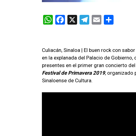
W
F
X
T
E
C
h
a
el
m
o
at
ce
e
ail
m
s
b
gr
p
Culiacán, Sinaloa | El buen rock con sab
A
o
a
ar
en la explanada del Palacio de Gobierno,
presentes en el primer gran concierto de
p
o
m
tir
Festival
de
Primavera
2019
, organizado 
p
k
Sinaloense de Cultura.