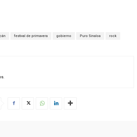
acán
festival de primavera
gobierno
Puro Sinaloa
rock
os.