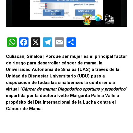
W
F
X
T
E
C
h
a
el
m
o
Culiacán, Sinaloa | Porque ser mujer es el principal factor
at
ce
e
ail
m
de riesgo para desarrollar cáncer de mama, la
s
b
gr
p
Universidad Autónoma de Sinaloa (UAS) a través de la
Unidad de Bienestar Universitario (UBU) puso a
A
o
a
ar
disposición de todas las sinaloenses la conferencia
p
o
m
tir
virtual
“Cáncer de mama: Diagnóstico oportuno y pronóstico”
impartida por la doctora Ivette Margarita Palma Valle a
p
k
propósito del Día Internacional de la Lucha contra el
Cáncer de Mama.