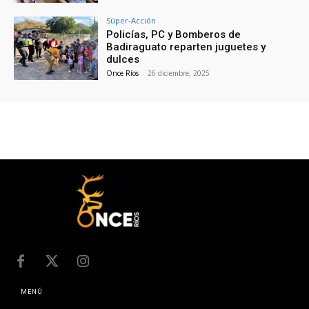
Súper-Acción
Policías, PC y Bomberos de
Badiraguato reparten juguetes y
dulces
Once Ríos
-
26 diciembre, 2025
MENÚ