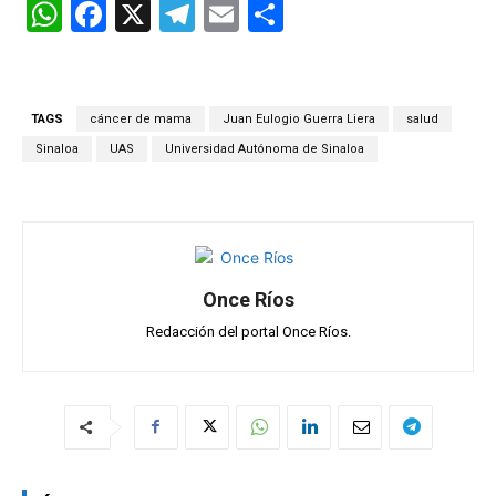
W
F
X
T
E
C
h
a
el
m
o
at
ce
e
ail
m
s
b
gr
p
TAGS
cáncer de mama
Juan Eulogio Guerra Liera
salud
A
o
a
ar
Sinaloa
UAS
Universidad Autónoma de Sinaloa
p
o
m
tir
p
k
Once Ríos
Redacción del portal Once Ríos.