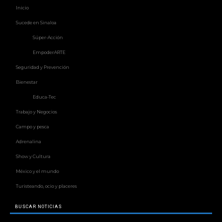
Inicio
Sucede en Sinaloa
Súper-Acción
EmpoderARTE
Seguridad y Prevención
Bienestar
Educa-Tec
Trabajo y Negocios
Campo y pesca
Adrenalina
Show y Cultura
México y el mundo
Turisteando, ocio y placeres
BUSCAR NOTICIAS