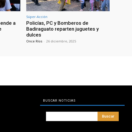
Súper-Acción
iende a
Policías, PC y Bomberos de
e
Badiraguato reparten juguetes y
dulces
Once Ríos
-
26 diciembre, 2025
BUSCAR NOTICIAS
Buscar