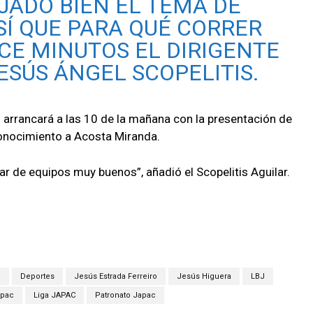
ADO BIEN EL TEMA DE
SÍ QUE PARA QUÉ CORRER
ACE MINUTOS EL DIRIGENTE
JESÚS ÁNGEL SCOPELITIS.
o arrancará a las 10 de la mañana con la presentación de
econocimiento a Acosta Miranda.
r de equipos muy buenos”, añadió el Scopelitis Aguilar.
n
Deportes
Jesús Estrada Ferreiro
Jesús Higuera
LBJ
apac
Liga JAPAC
Patronato Japac