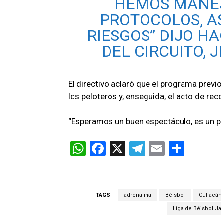
HEMOS MANEJ
PROTOCOLOS, A
RIESGOS” DIJO H
DEL CIRCUITO, 
El directivo aclaró que el programa previ
los peloteros y, enseguida, el acto de r
“Esperamos un buen espectáculo, es un pa
W
F
X
T
E
C
h
a
el
m
o
at
ce
e
ail
m
s
b
gr
p
TAGS
adrenalina
Béisbol
Culiacá
A
o
a
ar
Liga de Béisbol J