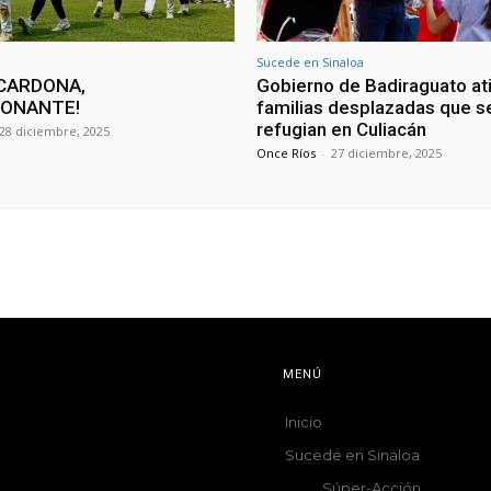
Sucede en Sinaloa
CARDONA,
Gobierno de Badiraguato at
IONANTE!
familias desplazadas que s
refugian en Culiacán
28 diciembre, 2025
Once Ríos
-
27 diciembre, 2025
MENÚ
Inicio
Sucede en Sinaloa
Súper-Acción