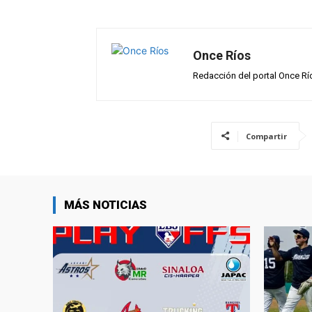
p
o
m
tir
p
k
Once Ríos
Redacción del portal Once Rí
Compartir
MÁS NOTICIAS