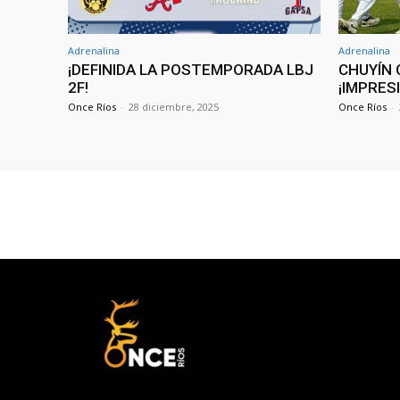
Adrenalina
Adrenalina
¡DEFINIDA LA POSTEMPORADA LBJ
CHUYÍN 
2F!
¡IMPRES
Once Ríos
-
28 diciembre, 2025
Once Ríos
-