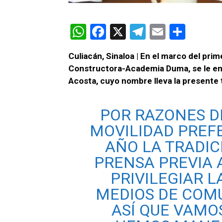
W
F
X
T
E
C
h
a
el
m
o
Culiacán, Sinaloa | En el marco del pri
at
ce
e
ail
m
Constructora-Academia Duma, se le ent
s
b
gr
p
Acosta, cuyo nombre lleva la presente
A
o
a
ar
p
o
m
tir
POR RAZONES D
p
k
MOVILIDAD PREF
AÑO LA TRADI
PRENSA PREVIA 
PRIVILEGIAR L
MEDIOS DE COM
ASÍ QUE VAMO