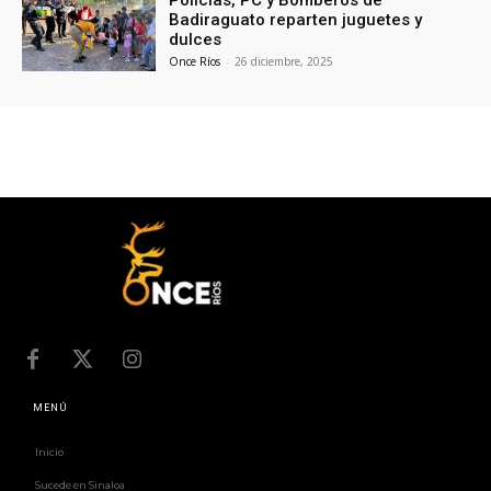
Badiraguato reparten juguetes y
dulces
Once Ríos
-
26 diciembre, 2025
MENÚ
Inicio
Sucede en Sinaloa