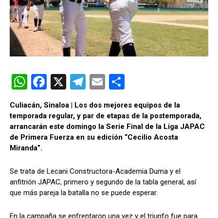
W
F
X
T
E
C
h
a
el
m
o
Culiacán, Sinaloa | Los dos mejores equipos de la
at
ce
e
ail
m
temporada regular, y par de etapas de la postemporada,
s
b
gr
p
arrancarán este domingo la Serie Final de la Liga JAPAC
de Primera Fuerza en su edición “Cecilio Acosta
A
o
a
ar
Miranda”.
p
o
m
tir
p
k
Se trata de Lecani Constructora-Academia Duma y el
anfitrión JAPAC, primero y segundo de la tabla general, así
que más pareja la batalla no se puede esperar.
En la campaña se enfrentaron una vez y el triunfo fue para