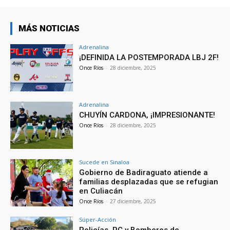
MÁS NOTICIAS
Adrenalina
¡DEFINIDA LA POSTEMPORADA LBJ 2F!
Once Ríos
-
28 diciembre, 2025
Adrenalina
CHUYÍN CARDONA, ¡IMPRESIONANTE!
Once Ríos
-
28 diciembre, 2025
Sucede en Sinaloa
Gobierno de Badiraguato atiende a
familias desplazadas que se refugian
en Culiacán
Once Ríos
-
27 diciembre, 2025
Súper-Acción
Policías, PC y Bomberos de