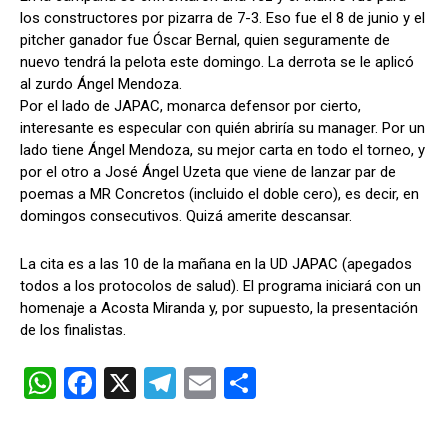
los constructores por pizarra de 7-3. Eso fue el 8 de junio y el
pitcher ganador fue Óscar Bernal, quien seguramente de
nuevo tendrá la pelota este domingo. La derrota se le aplicó
al zurdo Ángel Mendoza.
Por el lado de JAPAC, monarca defensor por cierto,
interesante es especular con quién abriría su manager. Por un
lado tiene Ángel Mendoza, su mejor carta en todo el torneo, y
por el otro a José Ángel Uzeta que viene de lanzar par de
poemas a MR Concretos (incluido el doble cero), es decir, en
domingos consecutivos. Quizá amerite descansar.
La cita es a las 10 de la mañana en la UD JAPAC (apegados
todos a los protocolos de salud). El programa iniciará con un
homenaje a Acosta Miranda y, por supuesto, la presentación
de los finalistas.
W
F
X
T
E
C
h
a
el
m
o
at
ce
e
ail
m