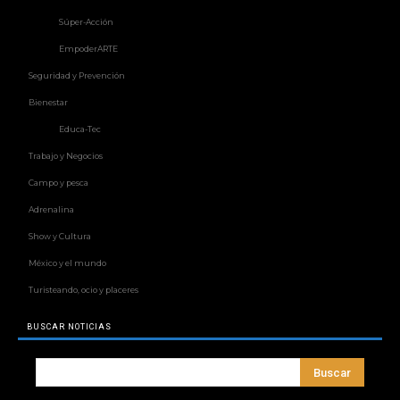
Súper-Acción
EmpoderARTE
Seguridad y Prevención
Bienestar
Educa-Tec
Trabajo y Negocios
Campo y pesca
Adrenalina
Show y Cultura
México y el mundo
Turisteando, ocio y placeres
BUSCAR NOTICIAS
Buscar