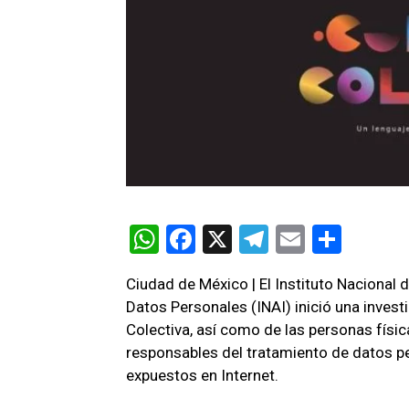
W
F
X
T
E
C
h
a
el
m
o
Ciudad de México | El Instituto Nacional
at
ce
e
ail
m
D
atos Personales (INAI) inició
una invest
s
b
gr
p
Colectiva
,
así como de las personas físic
A
o
a
ar
responsables del tratamiento de datos p
expuestos en Internet.
p
o
m
tir