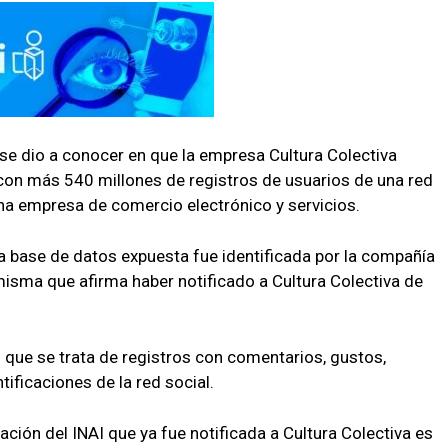
se dio a conocer en que
la empresa Cultura Colectiva
con
más 540 millones de registr
os de usuarios de una red
una empresa de comercio electrónico y servicios.
 la base de datos expuesta fue identificada por
la compañía
misma que afirma haber notificado
a Cultura Colectiva
de
ó que
se trata de
registros
con co
mentarios, gustos,
ificaciones de la red social
.
gación del
INAI
que ya fue notificada a Cultura
Colectiva
es