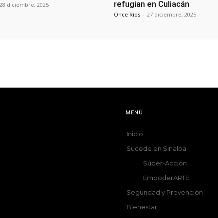
refugian en Culiacán
28 diciembre, 2025
Once Ríos
-
27 diciembre, 2025
MENÚ
Inicio
Sucede en Sinaloa
Súper-Acción
EmpoderARTE
Seguridad y Prevención
Bienestar