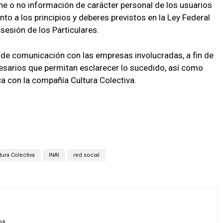
ene o no información de carácter personal
de los usuarios
ento
a los principios y deberes previstos en la Ley Federal
esión de los Particulares.
s
de comunicación con
las empresas involucradas, a fin
de
sarios que permitan esclarecer
lo sucedido
, así como
ica con la compañía
Cultura Colectiva.
tura Colectiva
INAI
red social
os.