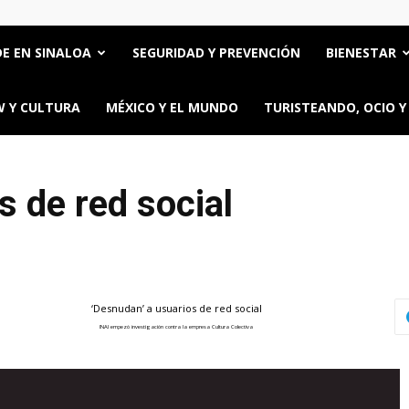
E EN SINALOA
SEGURIDAD Y PREVENCIÓN
BIENESTAR
 Y CULTURA
MÉXICO Y EL MUNDO
TURISTEANDO, OCIO Y
s de red social
‘Desnudan’ a usuarios de red social
INAI empezó investigación contra la empresa Cultura Colectiva
ttps://oncerios.mx/desnudan-a-usuarios-de-red-social/" title="Email" >