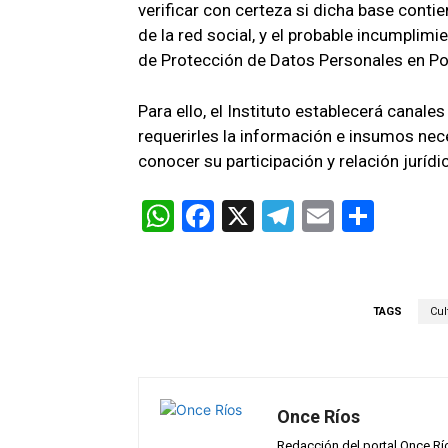
verificar con certeza si dicha base conti
de
la red social, y
el probable incumplimi
de Protección de Datos Personales en Pos
Para ello, e
l Instituto
establecerá
canale
requerirles
la
i
nformación e insumos nece
conocer
su participación y
relación
juríd
W
F
X
T
E
C
h
a
el
m
o
at
ce
e
ail
m
s
b
gr
p
TAGS
Cul
A
o
a
ar
p
o
m
tir
p
k
Once Ríos
Redacción del portal Once Rí