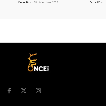
Once Ríos
-
28 diciembre, 2025
Once Ríos
-