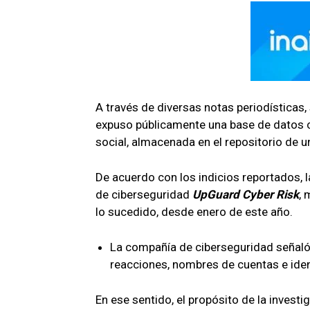
p
k
A través de diversas notas periodísticas,
expuso públicamente una base de datos
social, almacenada en el repositorio de 
De acuerdo con los indicios
reportados
,
de ciberseguridad
UpGuard
Cyber
Risk
, 
lo sucedido
, desde enero de este año.
La compañía de ciberseguridad señal
reacciones, nombres de cuentas e ident
En ese sentido,
el
propósito de
la investi