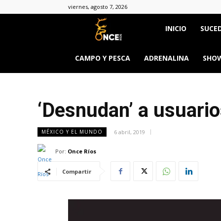
viernes, agosto 7, 2026
Once
INICIO
SUCED
Ríos
CAMPO Y PESCA
ADRENALINA
SHOW
‘Desnudan’ a usuario
6 abril, 2019
MÉXICO Y EL MUNDO
Por:
Once Ríos
Compartir
&body=h