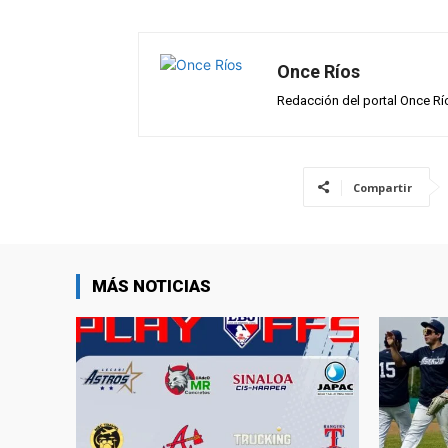
p
o
m
tir
p
k
Once Ríos
Redacción del portal Once Rí
Compartir
MÁS NOTICIAS