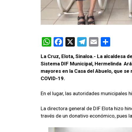
W
F
X
T
E
C
h
a
el
m
o
La Cruz, Elota, Sinaloa.- La alcaldesa d
at
ce
e
ail
m
Sistema DIF Municipal, Hermelinda Arám
s
b
gr
p
mayores en la Casa del Abuelo, que se
A
o
a
ar
COVID-19.
p
o
m
tir
En el lugar, las autoridades municipales h
p
k
La directora general de DIF Elota hizo hin
través de un donativo económico, pues la 