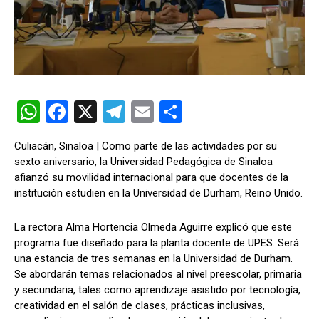
W
F
X
T
E
C
h
a
el
m
o
Culiacán, Sinaloa | Como parte de las actividades por su
at
ce
e
ail
m
sexto aniversario, la Universidad Pedagógica de Sinaloa
s
b
gr
p
afianzó su movilidad internacional para que docentes de la
institución estudien en la Universidad de Durham, Reino Unido.
A
o
a
ar
p
o
m
tir
La rectora Alma Hortencia Olmeda Aguirre explicó que este
p
k
programa fue diseñado para la planta docente de UPES. Será
una estancia de tres semanas en la Universidad de Durham.
Se abordarán temas relacionados al nivel preescolar, primaria
y secundaria, tales como aprendizaje asistido por tecnología,
creatividad en el salón de clases, prácticas inclusivas,