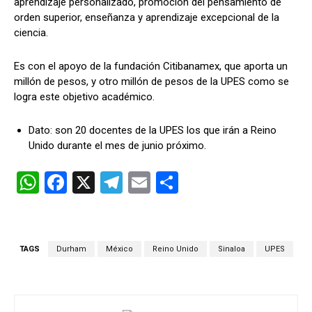
aprendizaje personalizado, promoción del pensamiento de
orden superior, enseñanza y aprendizaje excepcional de la
ciencia.
Es con el apoyo de la fundación Citibanamex, que aporta un
millón de pesos, y otro millón de pesos de la UPES como se
logra este objetivo académico.
Dato: son 20 docentes de la UPES los que irán a Reino
Unido durante el mes de junio próximo.
W
F
X
T
E
C
h
a
el
m
o
at
ce
e
ail
m
s
b
gr
p
TAGS
Durham
México
Reino Unido
Sinaloa
UPES
A
o
a
ar
p
o
m
tir