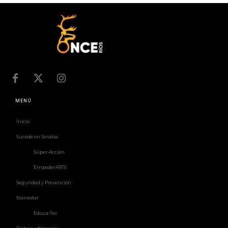
MENÚ
Inicio
Sucede en Sinaloa
Súper-Acción
EmpoderARTE
Seguridad y Prevención
Bienestar
Educa-Tec