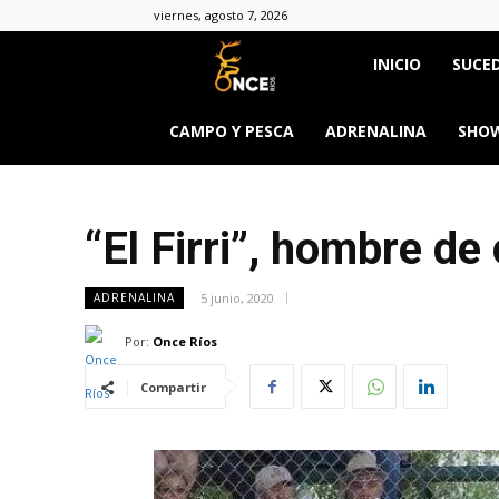
viernes, agosto 7, 2026
Once
INICIO
SUCED
Ríos
CAMPO Y PESCA
ADRENALINA
SHOW
“El Firri”, hombre de
5 junio, 2020
ADRENALINA
Por:
Once Ríos
Compartir
&body=h