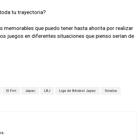
toda tu trayectoria?
s memorables que puedo tener hasta ahorita por realizar
ros juegos en diferentes situaciones que pienso serían de
El Firri
Japac
LBJ
Liga de Béisbol Japac
Sinaloa
os.