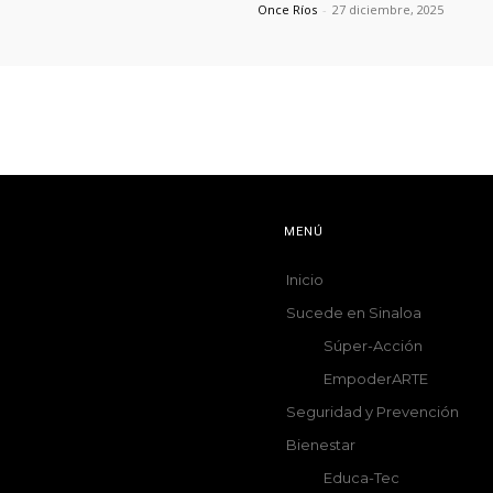
Once Ríos
-
27 diciembre, 2025
MENÚ
Inicio
Sucede en Sinaloa
Súper-Acción
EmpoderARTE
Seguridad y Prevención
Bienestar
Educa-Tec