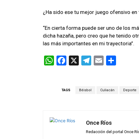
¿Ha sido ese tu mejor juego ofensivo en 
“En cierta forma puede ser uno de los má
dicha hazaña, pero creo que he tenido ot
las más importantes en mi trayectoria”.
W
F
X
T
E
C
h
a
el
m
o
at
ce
e
ail
m
s
b
gr
p
TAGS
Béisbol
Culiacán
Deporte
A
o
a
ar
p
o
m
tir
p
k
Once Ríos
Redacción del portal Once Rí