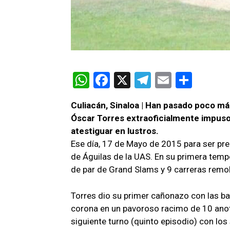
W
F
X
T
E
C
h
a
el
m
o
Culiacán, Sinaloa | Han pasado poco m
at
ce
e
ail
m
Óscar Torres extraoficialmente impuso
s
b
gr
p
atestiguar en lustros.
A
o
a
ar
Ese día, 17 de Mayo de 2015 para ser prec
de Águilas de la UAS. En su primera tem
p
o
m
tir
de par de Grand Slams y 9 carreras remo
p
k
Torres dio su primer cañonazo con las base
corona en un pavoroso racimo de 10 ano
siguiente turno (quinto episodio) con los 