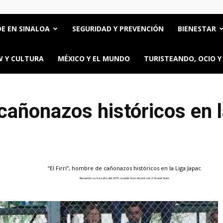
E EN SINALOA
SEGURIDAD Y PREVENCIÓN
BIENESTAR
 Y CULTURA
MÉXICO Y EL MUNDO
TURISTEANDO, OCIO Y
 cañonazos históricos en 
“El Firri”, hombre de cañonazos históricos en la Liga Japac
Recuerda su hazaña del 2015 cuando hizo récord con 2 Grand Slam
ttps://oncerios.mx/el-firri-hombre-de-canonazos-historicos-en-la-liga-japac/" title