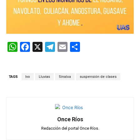
W
F
X
T
E
C
h
a
el
m
o
at
ce
e
ail
m
s
b
gr
p
TAGS
Ivo
Lluvias
Sinaloa
suspensión de clases
A
o
a
ar
p
o
m
tir
p
k
Once Ríos
Redacción del portal Once Ríos.