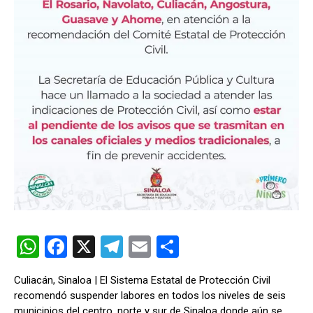
W
F
X
T
E
C
h
a
el
m
o
Culiacán, Sinaloa | El Sistema Estatal de Protección Civil
at
ce
e
ail
m
recomendó suspender labores en todos los niveles de seis
municipios del centro, norte y sur de Sinaloa donde aún se