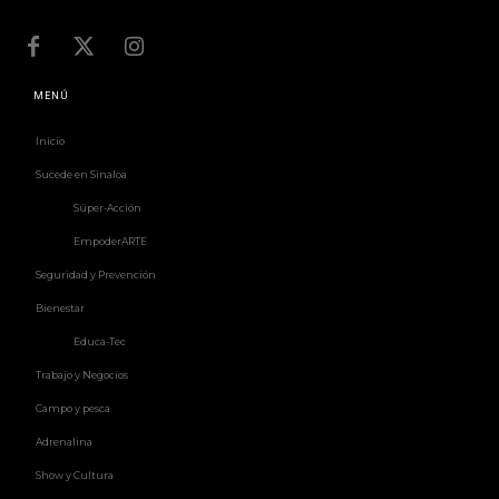
MENÚ
Inicio
Sucede en Sinaloa
Súper-Acción
EmpoderARTE
Seguridad y Prevención
Bienestar
Educa-Tec
Trabajo y Negocios
Campo y pesca
Adrenalina
Show y Cultura