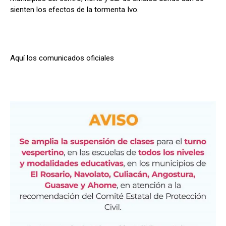
s
b
gr
p
sienten los efectos de la tormenta Ivo.
A
o
a
ar
p
o
m
tir
p
k
Aquí los comunicados oficiales