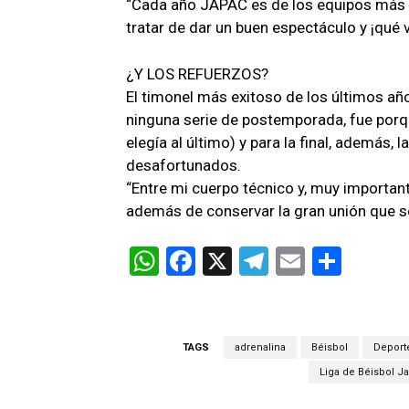
“Cada año JAPAC es de los equipos más fu
tratar de dar un buen espectáculo y ¡qué vi
¿Y LOS REFUERZOS?
El timonel más exitoso de los últimos años
ninguna serie de postemporada, fue porque
elegía al último) y para la final, además,
desafortunados.
“Entre mi cuerpo técnico y, muy important
además de conservar la gran unión que se 
W
F
X
T
E
C
h
a
el
m
o
at
ce
e
ail
m
s
b
gr
p
TAGS
adrenalina
Béisbol
Deport
A
o
a
ar
Liga de Béisbol J
p
o
m
tir