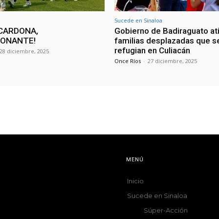
Sucede en Sinaloa
CARDONA,
Gobierno de Badiraguato at
IONANTE!
familias desplazadas que s
refugian en Culiacán
28 diciembre, 2025
Once Ríos
-
27 diciembre, 2025
MENÚ
Inicio
Sucede en Sinaloa
Súper-Acción