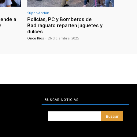
Súper-Acción
iende a
Policías, PC y Bomberos de
e
Badiraguato reparten juguetes y
dulces
Once Ríos
-
26 diciembre, 2025
BUSCAR NOTICIAS
Buscar