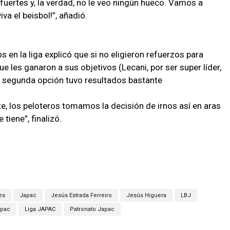
ertes y, la verdad, no le veo ningún hueco. Vamos a
va el beisbol!”, añadió.
 en la liga explicó que si no eligieron refuerzos para
 les ganaron a sus objetivos (Lecani, por ser super líder,
 la segunda opción tuvo resultados bastante
e, los peloteros tomamos la decisión de irnos así en aras
tiene”, finalizó.
es
Japac
Jesús Estrada Ferreiro
Jesús Higuera
LBJ
apac
Liga JAPAC
Patronato Japac