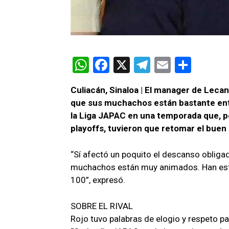
W
F
X
T
E
C
h
a
el
m
o
Culiacán, Sinaloa | El manager de Lec
at
ce
e
ail
m
que sus muchachos están bastante entu
s
b
gr
p
la Liga JAPAC en una temporada que, p
A
o
a
ar
playoffs, tuvieron que retomar el buen 
p
o
m
tir
“Sí afectó un poquito el descanso obliga
p
k
muchachos están muy animados. Han estad
100”, expresó.
SOBRE EL RIVAL
Rojo tuvo palabras de elogio y respeto para