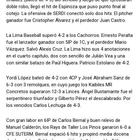
doble robo, llegó el hit de Espinoza que puso punto final al
cotejo. La ofensiva de SERDI conectó solo dos hits. El pitcher
ganador fue Cristopher Álvarez y el perdedor Juan Castro.
La Lima Baseball superó 4-2 a los Cachorros. Ernesto Peralta
fue el lanzador ganador con 5IP de 1C, y el perdedor Mario
Vázquez. Salvó Alexis Cruz. La Lima hizo sus 4 anotaciones
en el cuarto capitulo, dos con sencillo de Julián Vea y una
con similar batazo de Paúl Higuera. Patricio Estolano de 4-2.
Yordi López bateó de 4-2 con 4CP y José Abraham Sanz de
6-3 con 3 remolques, en cuyo juego los Kaibiles MR
Concretos superaron 12-3 a Linces. Ángel Bustamante fue el
serpentinero triunfador y Gilberto Pérez el descalabrado. Por
los vencidos Carlos Lechuga de 4-3.
Con gran labor en 6IP de Carlos Bernal y buen relevo de
Manuel Calderón, los Rays de Taller Los Pinos ganaron 6-0 a
CFE SUTERM. Bernal espació 6 hits y propinó media docena