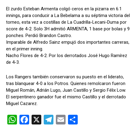
El zurdo Esteban Armenta colgó ceros en la pizarra en 6.1
innings, para conducir a La Bebelama a su séptima victoria del
torneo, esta vez a costillas de La Cuadrilla-Lecani-Duma por
score de 4-2. Solo 3H admitió ARMENTA, 1 base por bolas y 9
ponches. Perdió Brandon Castro.
Imparable de Alfredo Sainz empujó dos importantes carreras,
en el primer inning.
Nacho Flores de 4-2. Por los derrotados José Hugo Ramírez
de 4-3.
Los Rangers también conservaron su puesto en el liderato,
tras blanquear 4-0 a los Potros. Quienes remolcaron fueron
Miguel Román, Adrián Lugo, Juan Castillo y Sergio Félix Low.
El serpentinero ganador fue el mismo Castillo y el derrotado
Miguel Cazarez.
W
F
X
T
E
C
h
a
el
m
o