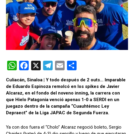
W
F
X
T
E
C
h
a
el
m
o
Culiacán, Sinaloa | Y todo después de 2 outs… Imparable
at
ce
e
ail
m
de Eduardo Espinoza remolcó en los spikes de Javier
s
b
gr
p
Alcaraz, en el fondo del noveno inning, la carrera con
que Hielo Patagonia venció apenas 1-0 a SERDI en un
A
o
a
ar
juegazo dentro de la campaña “Cuauhtémoc Ley
p
o
m
tir
Depraect” de la Liga JAPAC de Segunda Fuerza.
p
k
Ya con dos fuera el “Cholo” Alcaraz negoció boleto, Sergio
Chaidez (bateó de 4-3) dio sencillo y luego de que ejecutaran