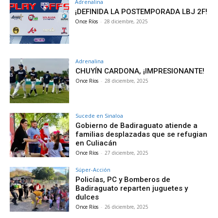
Adrenalina
¡DEFINIDA LA POSTEMPORADA LBJ 2F!
Once Ríos
-
28 diciembre, 2025
Adrenalina
CHUYÍN CARDONA, ¡IMPRESIONANTE!
Once Ríos
-
28 diciembre, 2025
Sucede en Sinaloa
Gobierno de Badiraguato atiende a
familias desplazadas que se refugian
en Culiacán
Once Ríos
-
27 diciembre, 2025
Súper-Acción
Policías, PC y Bomberos de
Badiraguato reparten juguetes y
dulces
Once Ríos
-
26 diciembre, 2025