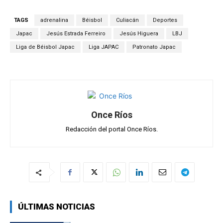
at
ce
e
ail
m
s
b
gr
p
TAGS
adrenalina
Béisbol
Culiacán
Deportes
A
o
a
ar
Japac
Jesús Estrada Ferreiro
Jesús Higuera
LBJ
p
o
m
tir
Liga de Béisbol Japac
Liga JAPAC
Patronato Japac
p
k
Once Ríos
Redacción del portal Once Ríos.
ÚLTIMAS NOTICIAS