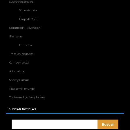
Sucede en Sinaloa
Súper-Acción
EmpoderARTE
Seguridad y Prevención
Bienestar
Educa-Tec
Trabajo y Negocios
Campo y pesca
Adrenalina
Show y Cultura
México y el mundo
Turisteando, ocio y placeres
BUSCAR NOTICIAS
Buscar