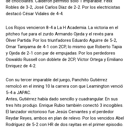
de chocolates. Calderón permitió solo 1 imparable. Félix
Robles de 3-2, José Carlos Díaz de 2-2. Por los electricistas
destacó César Vidales de 4-4.
Los Rojos vencieron 8-4 a La H Academia. La victoria en el
pitcheo fue para el zurdo Armando Ojeda y el revés para
Óliver Partida. Por los triunfadores Eduardo Aguirre de 5-2,
Omar Taniyama de 4-1 con 2CP, lo mismo que Roberto Tapia
y Ojeda de 2-1 con par de empujadas. Por los perdedores
Oswaldo Russell con doblete de 2CP, Víctor Ortega y Emiliano
Enriquez de 4-2.
Con su tercer imparable del juego, Panchito Gutiérrez
remolcó en el inning 10 la carrera con que Leamington venció
5-4 a JAPAC.
Antes, Gutiérrez había dado sencillo y cuadrangular. En sus
tres hits produjo. Enrique Rubio también conectó 3 incogibles.
El lanzador victorioso fue Jesús Cervantes y el perdedor
Reydar Reyes, ambos en plan de relevo. Por los vencidos Abel
Rodríguez de 5-2 con HR de dos rayitas en el primer episodio.