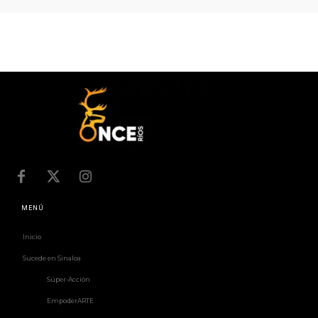
MENÚ
Inicio
Sucede en Sinaloa
Súper-Acción
EmpoderARTE