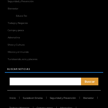
Seguridad y Prevención
Bienestar
Educa-Tec
Trabajo y Negocios
Campo y pesca
Adrenalina
Show y Cultura
México y el mundo
Turisteando, ocio y placeres
BUSCAR NOTICIAS
Buscar
Inicio
Sucede en Sinaloa
Seguridad y Prevención
Bienestar
Trabajo y Negocios
Campo y pesca
Adrenalina