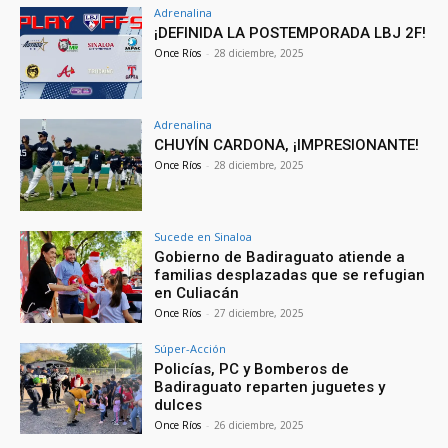
Adrenalina
¡DEFINIDA LA POSTEMPORADA LBJ 2F!
Once Ríos
-
28 diciembre, 2025
Adrenalina
CHUYÍN CARDONA, ¡IMPRESIONANTE!
Once Ríos
-
28 diciembre, 2025
Sucede en Sinaloa
Gobierno de Badiraguato atiende a
familias desplazadas que se refugian
en Culiacán
Once Ríos
-
27 diciembre, 2025
Súper-Acción
Policías, PC y Bomberos de
Badiraguato reparten juguetes y
dulces
Once Ríos
-
26 diciembre, 2025