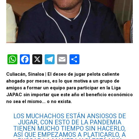
W
F
X
T
E
C
h
a
el
m
o
Culiacán, Sinaloa | El deseo de jugar pelota caliente
at
ce
e
ail
m
ahogado por meses, es lo que motiva a un grupo de
s
b
gr
p
amigos a formar un equipo para participar en la Liga
JAPAC sin importar que este año el beneficio económico
A
o
a
ar
no sea el mismo… o no exista.
p
o
m
tir
LOS MUCHACHOS ESTÁN ANSIOSOS DE
p
k
JUGAR, CON ESTO DE LA PANDEMIA
TIENEN MUCHO TIEMPO SIN HACERLO,
ASÍ QUE EMPEZAMOS A PLATICARLO, A