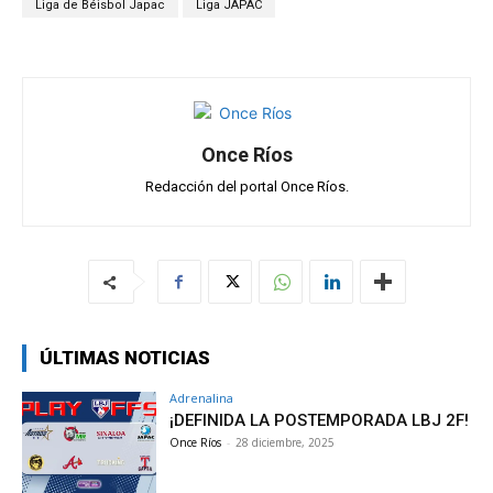
p
o
m
tir
Liga de Béisbol Japac
Liga JAPAC
p
k
Once Ríos
Redacción del portal Once Ríos.
ÚLTIMAS NOTICIAS
Adrenalina
¡DEFINIDA LA POSTEMPORADA LBJ 2F!
Once Ríos
-
28 diciembre, 2025