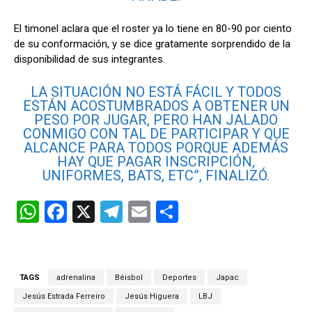
El timonel aclara que el roster ya lo tiene en 80-90 por ciento
de su conformación, y se dice gratamente sorprendido de la
disponibilidad de sus integrantes.
LA SITUACIÓN NO ESTÁ FÁCIL Y TODOS
ESTÁN ACOSTUMBRADOS A OBTENER UN
PESO POR JUGAR, PERO HAN JALADO
CONMIGO CON TAL DE PARTICIPAR Y QUE
ALCANCE PARA TODOS PORQUE ADEMÁS
HAY QUE PAGAR INSCRIPCIÓN,
UNIFORMES, BATS, ETC”, FINALIZÓ.
W
F
X
T
E
C
h
a
el
m
o
at
ce
e
ail
m
s
b
gr
p
TAGS
adrenalina
Béisbol
Deportes
Japac
A
o
a
ar
Jesús Estrada Ferreiro
Jesús Higuera
LBJ