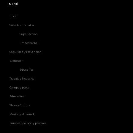
MENÚ
Inicio
Sucede en Sinaloa
Súper-Acción
EmpoderARTE
Seguridad y Prevención
Bienestar
Educa-Tec
Trabajo y Negocios
Campo y pesca
Adrenalina
Show y Cultura
México y el mundo
Turisteando, ocio y placeres