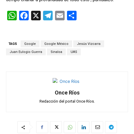
W
F
X
T
E
C
h
a
el
m
o
at
ce
e
ail
m
s
b
gr
p
TAGS
Google
Google México
Jesús Vizcarra
A
o
a
ar
Juan Eulogio Guerra
Sinaloa
UAS
p
o
m
tir
p
k
Once Ríos
Redacción del portal Once Ríos.