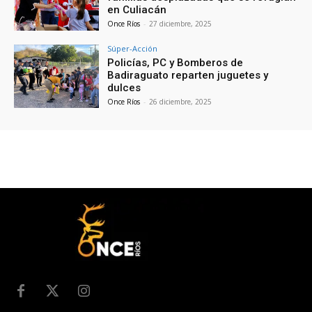
en Culiacán
Once Ríos
-
27 diciembre, 2025
Súper-Acción
Policías, PC y Bomberos de
Badiraguato reparten juguetes y
dulces
Once Ríos
-
26 diciembre, 2025