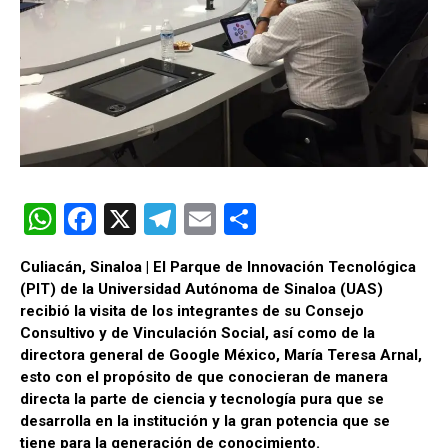
W
F
X
T
E
C
h
a
el
m
o
Culiacán, Sinaloa | El Parque de Innovación Tecnológica
at
ce
e
ail
m
(PIT) de la Universidad Autónoma de Sinaloa (UAS)
s
b
gr
p
recibió la visita de los integrantes de su Consejo
Consultivo y de Vinculación Social, así como de la
A
o
a
ar
directora general de Google México, María Teresa Arnal,
p
o
m
tir
esto con el propósito de que conocieran de manera
directa la parte de ciencia y tecnología pura que se
p
k
desarrolla en la institución y la gran potencia que se
tiene para la generación de conocimiento.