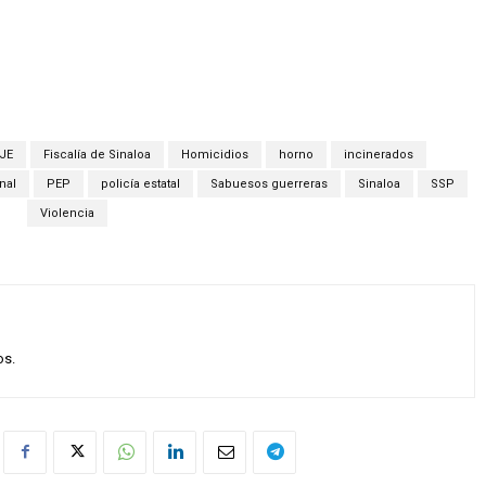
JE
Fiscalía de Sinaloa
Homicidios
horno
incinerados
nal
PEP
policía estatal
Sabuesos guerreras
Sinaloa
SSP
Violencia
os.