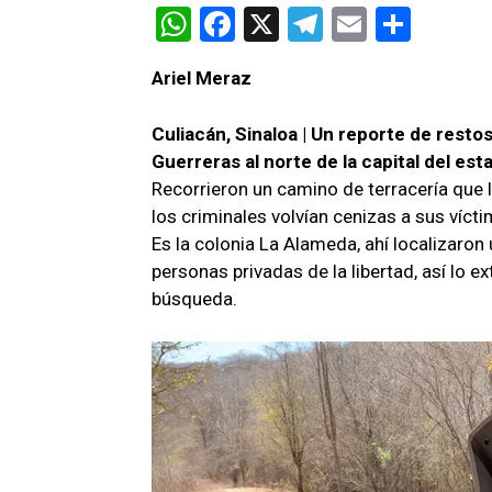
W
F
X
T
E
C
h
a
el
m
o
Ariel Meraz
at
ce
e
ail
m
s
b
gr
p
Culiacán, Sinaloa | Un reporte de rest
A
o
a
ar
Guerreras al norte de la capital del est
Recorrieron un camino de terracería que
p
o
m
tir
los criminales volvían cenizas a sus vícti
p
k
Es la colonia La Alameda, ahí localizaro
personas privadas de la libertad, así lo e
búsqueda.
R
e
p
r
o
d