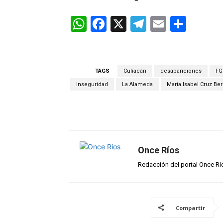
W
F
X
T
E
C
h
a
el
m
o
at
ce
e
ail
m
s
b
gr
p
TAGS
Culiacán
desapariciones
FG
A
o
a
ar
Inseguridad
La Alameda
María Isabel Cruz Ber
p
o
m
tir
p
k
Once Ríos
Redacción del portal Once Rí
Compartir