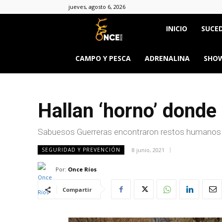
jueves, agosto 6, 2026
Once
INICIO
SUCED
Ríos
CAMPO Y PESCA
ADRENALINA
SHOW
Hallan ‘horno’ donde
Sabuesos Guerreras encontraron restos humanos
8 junio, 2021
SEGURIDAD Y PREVENCIÓN
Por:
Once Ríos
Compartir