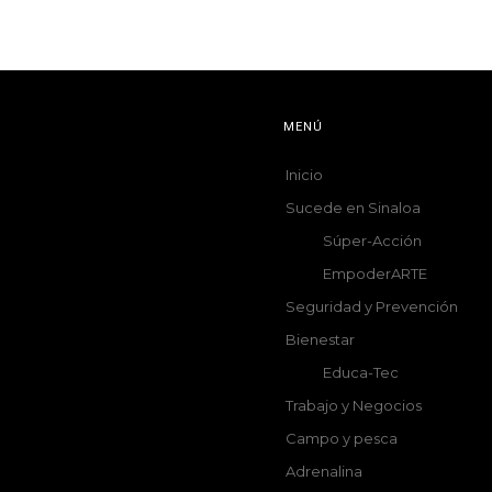
MENÚ
Inicio
Sucede en Sinaloa
Súper-Acción
EmpoderARTE
Seguridad y Prevención
Bienestar
Educa-Tec
Trabajo y Negocios
Campo y pesca
Adrenalina