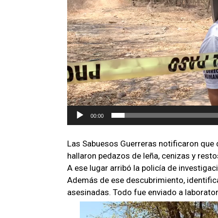
u
c
t
o
r
d
e
v
í
00:00
d
e
Las Sabuesos Guerreras notificaron que d
o
hallaron pedazos de leña, cenizas y res
A ese lugar arribó la policía de investigac
Además de ese descubrimiento, identifi
asesinadas. Todo fue enviado a laboratori