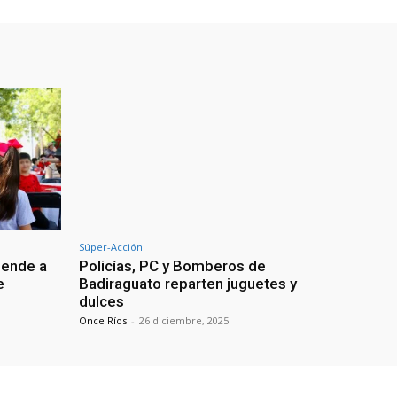
Súper-Acción
iende a
Policías, PC y Bomberos de
e
Badiraguato reparten juguetes y
dulces
Once Ríos
-
26 diciembre, 2025