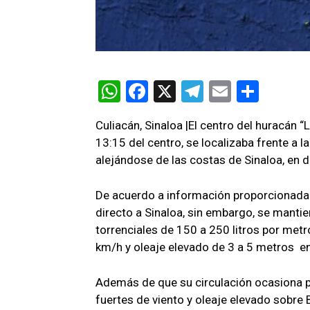
W
F
X
T
E
C
h
a
el
m
o
Culiacán, Sinaloa |El centro del huracán “
at
ce
e
ail
m
13:15 del centro, se localizaba frente a l
s
b
gr
p
alejándose de las costas de Sinaloa, en d
A
o
a
ar
De acuerdo a información proporcionada
p
o
m
tir
directo a Sinaloa, sin embargo, se mantie
p
k
torrenciales de 150 a 250 litros por met
km/h y oleaje elevado de 3 a 5 metros
en
Además de que su circulación ocasiona po
fuertes de viento y oleaje elevado sobre 