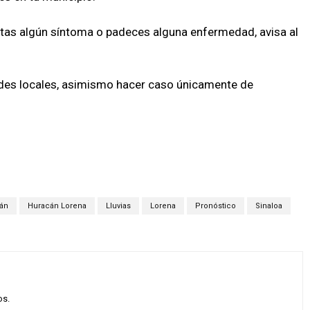
entas algún síntoma o padeces alguna enfermedad, avisa al
ades locales, asimismo hacer caso únicamente de
án
Huracán Lorena
Lluvias
Lorena
Pronóstico
Sinaloa
os.