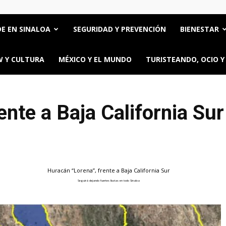
E EN SINALOA
SEGURIDAD Y PREVENCIÓN
BIENESTAR
 Y CULTURA
MÉXICO Y EL MUNDO
TURISTEANDO, OCIO Y
ente a Baja California Sur
Huracán “Lorena”, frente a Baja California Sur
Seguirá dejando fuertes lluvias en todo Sinaloa
ttps://oncerios.mx/huracan-lorena-frente-a-baja-california-sur/" title="Email" >