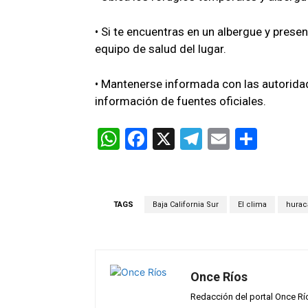
• Si te encuentras en un albergue y pres
equipo de salud del lugar.
• Mantenerse informada con las autorid
información de fuentes oficiales.
W
F
X
T
E
C
h
a
el
m
o
at
ce
e
ail
m
s
b
gr
p
TAGS
Baja California Sur
El clima
hurac
A
o
a
ar
p
o
m
tir
p
k
Once Ríos
Redacción del portal Once Rí