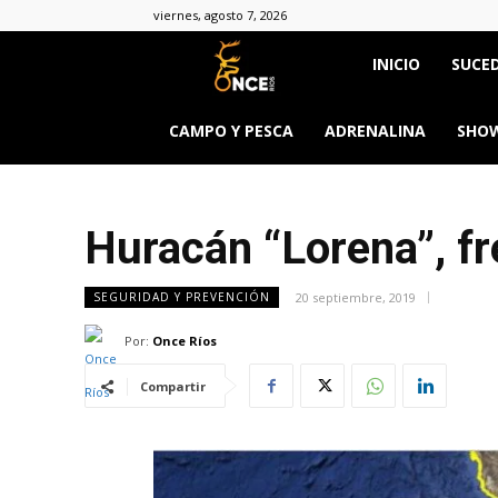
viernes, agosto 7, 2026
Once
INICIO
SUCED
Ríos
CAMPO Y PESCA
ADRENALINA
SHOW
Huracán “Lorena”, fr
20 septiembre, 2019
SEGURIDAD Y PREVENCIÓN
Por:
Once Ríos
Compartir
&body=h