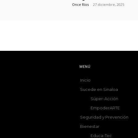
Once Ríos
-
27 diciembre, 2025
MENÚ
Inicio
Sucede en Sinaloa
Súper-Acción
EmpoderARTE
Seguridad y Prevención
Bienestar
Educa-Tec