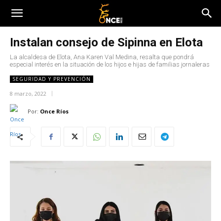
Instalan consejo de Sipinna en Elota
La alcaldesa de Elota, Ana Karen Val Medina, resalta que pondrá
especial interés en la situación de los hijos e hijas de familias jornaleras
SEGURIDAD Y PREVENCIÓN
8 marzo, 2022
Por:
Once Ríos