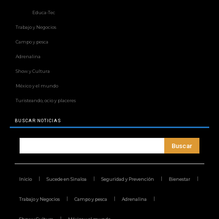
Educa-Tec
Trabajo y Negocios
Campo y pesca
Adrenalina
Show y Cultura
México y el mundo
Turisteando, ocio y placeres
BUSCAR NOTICIAS
Buscar
Inicio
Sucede en Sinaloa
Seguridad y Prevención
Bienestar
Trabajo y Negocios
Campo y pesca
Adrenalina