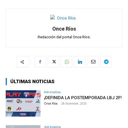
p
o
m
tir
p
k
Once Ríos
Redacción del portal Once Ríos.
ÚLTIMAS NOTICIAS
Adrenalina
¡DEFINIDA LA POSTEMPORADA LBJ 2F!
Once Ríos
-
28 diciembre, 2025
Adrenalina