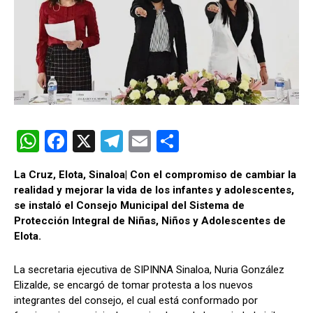
W
F
X
T
E
C
h
a
el
m
o
La Cruz, Elota, Sinaloa| Con el compromiso de cambiar la
at
ce
e
ail
m
realidad y mejorar la vida de los infantes y adolescentes,
s
b
gr
p
se instaló el Consejo Municipal del Sistema de
Protección Integral de Niñas, Niños y Adolescentes de
A
o
a
ar
Elota.
p
o
m
tir
p
k
La secretaria ejecutiva de SIPINNA Sinaloa, Nuria González
Elizalde, se encargó de tomar protesta a los nuevos
integrantes del consejo, el cual está conformado por