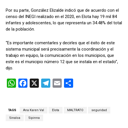
Por su parte, González Elizalde indicó que de acuerdo con el
censo del INEGI realizado en el 2020, en Elota hay 19 mil 84
infantes y adolescentes, lo que representa un 34.48% del total
de la población.
“Es importante comentarles y decirles que el éxito de este
sistema municipal será precisamente la coordinación y el
trabajo en equipo, la comunicación en los municipios, que
este es el municipio número 12 que se instala en el estado”,
dijo.
W
F
X
T
E
C
h
a
el
m
o
at
ce
e
ail
m
s
b
gr
p
TAGS
Ana Karen Val
Elota
MALTRATO
seguridad
A
o
a
ar
Sinaloa
Sipinna