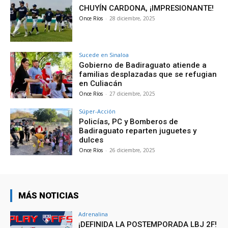
CHUYÍN CARDONA, ¡IMPRESIONANTE!
Once Ríos
-
28 diciembre, 2025
Sucede en Sinaloa
Gobierno de Badiraguato atiende a
familias desplazadas que se refugian
en Culiacán
Once Ríos
-
27 diciembre, 2025
Súper-Acción
Policías, PC y Bomberos de
Badiraguato reparten juguetes y
dulces
Once Ríos
-
26 diciembre, 2025
MÁS NOTICIAS
Adrenalina
¡DEFINIDA LA POSTEMPORADA LBJ 2F!