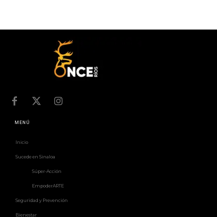
MENÚ
Inicio
Sucede en Sinaloa
Súper-Acción
EmpoderARTE
Seguridad y Prevención
Bienestar