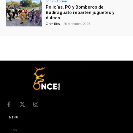
Súper-Acción
Policías, PC y Bomberos de
Badiraguato reparten juguetes y
dulces
Once Ríos
-
26 diciembre, 2025
MENÚ
Inicio