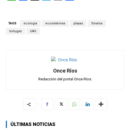
h
a
el
m
o
at
ce
e
ail
m
s
b
gr
p
TAGS
ecología
ecosistemas
playas
Sinaloa
A
o
a
ar
tortugas
UAS
p
o
m
tir
p
k
Once Ríos
Redacción del portal Once Ríos.
ÚLTIMAS NOTICIAS