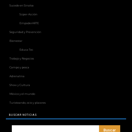
Sucede en Sinaloa
Súper-Acción
EmpoderARTE
Seguridad y Prevención
Bienestar
Educa-Tec
Trabajo y Negocios
Campo y pesca
Adrenalina
Show y Cultura
México y el mundo
Turisteando, ocio y placeres
BUSCAR NOTICIAS
Buscar