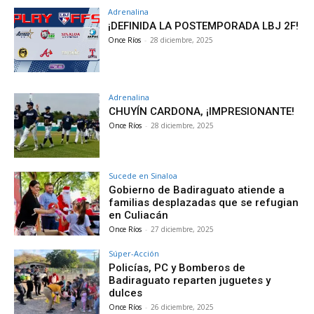
Adrenalina
¡DEFINIDA LA POSTEMPORADA LBJ 2F!
Once Ríos
-
28 diciembre, 2025
Adrenalina
CHUYÍN CARDONA, ¡IMPRESIONANTE!
Once Ríos
-
28 diciembre, 2025
Sucede en Sinaloa
Gobierno de Badiraguato atiende a
familias desplazadas que se refugian
en Culiacán
Once Ríos
-
27 diciembre, 2025
Súper-Acción
Policías, PC y Bomberos de
Badiraguato reparten juguetes y
dulces
Once Ríos
-
26 diciembre, 2025