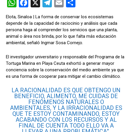
W
F
X
T
E
C
h
a
el
m
o
Elota, Sinaloa | La forma de conservar los ecosistemas
at
ce
e
ail
m
depende de la capacidad de raciocinio y análisis que cada
s
b
gr
p
persona haga al comprender los servicios que una planta,
animal o área nos brinda, por lo que falta más educación
A
o
a
ar
ambiental, señaló Ingmar Sosa Cornejo.
p
o
m
tir
p
k
El investigador universitario y responsable del Programa de la
Tortuga Marina en Playa Ceuta exhortó a generar mayor
conciencia sobre la conservación del medio ambiente ya que
es una forma de cooperar para mitigar el cambio climático.
LA RACIONALIDAD ES QUE OBTENGO UN
BENEFICIO, ALIMENTO, ME CUIDAS DE
FENÓMENOS NATURALES O
AMBIENTALES, Y LA IRRACIONALIDAD ES
QUE TE ESTOY CONTAMINANDO, ESTOY
ACABANDO CON LOS RECURSOS Y AL
FINAL DE CUENTA TODO ELLO VA A
LLEVAR A UNA PROBLEMÁTICA”,