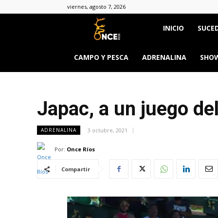
viernes, agosto 7, 2026
Once
INICIO
SUCED
Ríos
CAMPO Y PESCA
ADRENALINA
SHOW
Japac, a un juego d
3 octubre, 2021
ADRENALINA
Por:
Once Ríos
Compartir