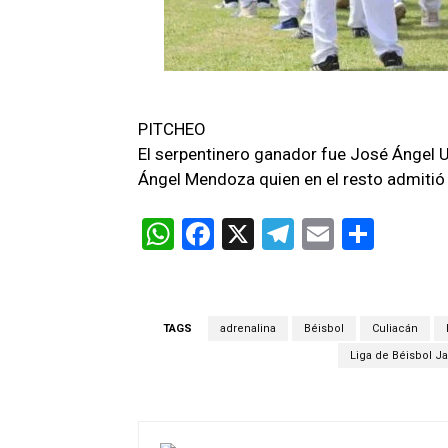
PITCHEO
El serpentinero ganador fue José Ángel 
Ángel Mendoza quien en el resto admitió 
W
F
X
T
E
C
h
a
el
m
o
at
ce
e
ail
m
s
b
gr
p
TAGS
adrenalina
Béisbol
Culiacán
A
o
a
ar
Liga de Béisbol J
p
o
m
tir
p
k