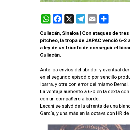
W
F
X
T
E
C
h
a
el
m
o
Culiacán, Sinaloa | Con ataques de tres 
at
ce
e
ail
m
pitcheo, la tropa de JAPAC venció 6-2
s
b
gr
p
a ley de un triunfo de conseguir el bi
A
o
a
ar
Culiacán.
p
o
m
tir
Ante los envíos del abridor y eventual der
p
k
en el segundo episodio por sencillo pro
Ibarra, y otra con error del mismo Bernal.
La ventaja aumentó a 6-0 en la sexta con 
con un compañero a bordo.
Lecani se salvó de la afrenta de una blanq
García, y una más en la octava con HR de