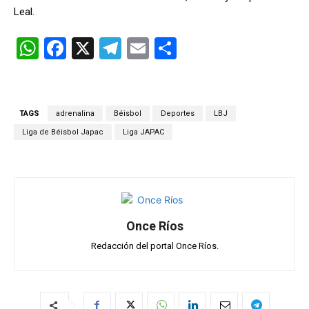
Leal.
W
F
X
T
E
C
h
a
el
m
o
at
ce
e
ail
m
s
b
gr
p
TAGS
adrenalina
Béisbol
Deportes
LBJ
A
o
a
ar
Liga de Béisbol Japac
Liga JAPAC
p
o
m
tir
p
k
Once Ríos
Redacción del portal Once Ríos.