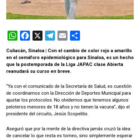
W
F
X
T
E
C
h
a
el
m
o
Culiacán, Sinaloa | Con el cambio de color rojo a amarillo
at
ce
e
ail
m
en el semáforo epidemiológico para Sinaloa, es un hecho
s
b
gr
p
que la postemporada de la Liga JAPAC clase Abierta
reanudará su curso en breve.
A
o
a
ar
p
o
m
tir
“Ya con el comunicado de la Secretaría de Salud, es cuestión
p
k
de coordinarnos con la Dirección de Deportes Municipal para
ajustar los protocolos. No olvidemos que tenemos algunos
peloteros menores de 18 años y no tienen la vacuna”, dijo el
presidente del circuito, Jesús Scopelitis.
Aseguró que por la mente de la directiva jamás cruzó la idea
de cancelar lo que resta es torneo, sino simplemente esperar