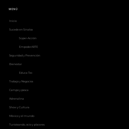
MENÚ
Inicio
Sucede en Sinaloa
Súper-Acción
EmpoderARTE
Seguridad y Prevención
Bienestar
Educa-Tec
Trabajo y Negocios
Campo y pesca
Adrenalina
Show y Cultura
México y el mundo
Turisteando, ocio y placeres