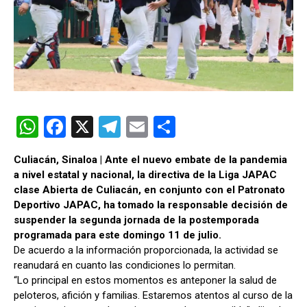
W
F
X
T
E
C
h
a
el
m
o
Culiacán, Sinaloa | Ante el nuevo embate de la pandemia
at
ce
e
ail
m
a nivel estatal y nacional, la directiva de la Liga JAPAC
s
b
gr
p
clase Abierta de Culiacán, en conjunto con el Patronato
Deportivo JAPAC, ha tomado la responsable decisión de
A
o
a
ar
suspender la segunda jornada de la postemporada
p
o
m
tir
programada para este domingo 11 de julio.
De acuerdo a la información proporcionada, la actividad se
p
k
reanudará en cuanto las condiciones lo permitan.
“Lo principal en estos momentos es anteponer la salud de
peloteros, afición y familias. Estaremos atentos al curso de la