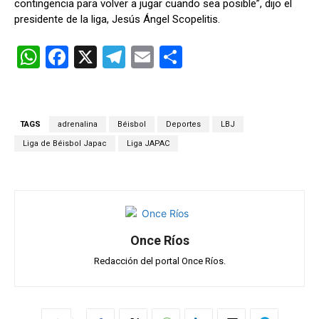
contingencia para volver a jugar cuando sea posible”, dijo el
presidente de la liga, Jesús Ángel Scopelitis.
W
F
X
T
E
C
h
a
el
m
o
at
ce
e
ail
m
s
b
gr
p
TAGS
adrenalina
Béisbol
Deportes
LBJ
A
o
a
ar
Liga de Béisbol Japac
Liga JAPAC
p
o
m
tir
p
k
Once Ríos
Redacción del portal Once Ríos.