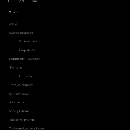
MENÚ
Inicio
Sucede en Sinaloa
Súper-Acción
EmpoderARTE
Seguridad y Prevención
Bienestar
Educa-Tec
Trabajo y Negocios
Campo y pesca
Adrenalina
Show y Cultura
México y el mundo
Turisteando, ocio y placeres