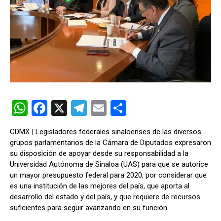
W
F
X
T
E
C
h
a
el
m
o
CDMX | Legisladores federales sinaloenses de las diversos
at
ce
e
ail
m
grupos parlamentarios de la Cámara de Diputados expresaron
s
b
gr
p
su disposición de apoyar desde su responsabilidad a la
Universidad Autónoma de Sinaloa (UAS) para que se autorice
A
o
a
ar
un mayor presupuesto federal para 2020, por considerar que
p
o
m
tir
es una institución de las mejores del país, que aporta al
desarrollo del estado y del país, y que requiere de recursos
p
k
suficientes para seguir avanzando en su función.