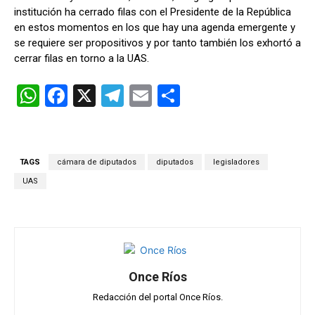
institución ha cerrado filas con el Presidente de la República
en estos momentos en los que hay una agenda emergente y
se requiere ser propositivos y por tanto también los exhortó a
cerrar filas en torno a la UAS.
W
F
X
T
E
C
h
a
el
m
o
at
ce
e
ail
m
s
b
gr
p
TAGS
cámara de diputados
diputados
legisladores
A
o
a
ar
UAS
p
o
m
tir
p
k
Once Ríos
Redacción del portal Once Ríos.