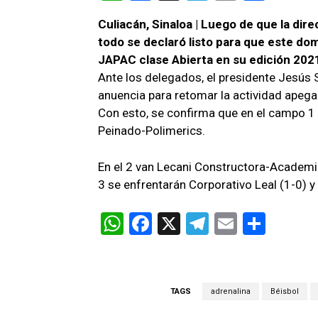
h
a
el
m
o
Culiacán, Sinaloa | Luego de que la dir
at
ce
e
ail
m
todo se declaró listo para que este do
s
b
gr
p
JAPAC clase Abierta en su edición 2021
A
o
a
ar
Ante los delegados, el presidente Jesús S
anuencia para retomar la actividad apega
p
o
m
tir
Con esto, se confirma que en el campo 1
p
k
Peinado-Polimerics.
En el 2 van Lecani Constructora-Academi
3 se enfrentarán Corporativo Leal (1-0) 
W
F
X
T
E
C
h
a
el
m
o
at
ce
e
ail
m
s
b
gr
p
TAGS
adrenalina
Béisbol
A
o
a
ar