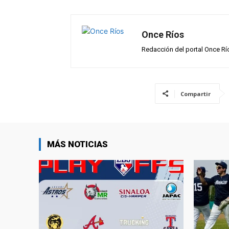
p
o
m
tir
p
k
Once Ríos
Redacción del portal Once Rí
Compartir
MÁS NOTICIAS