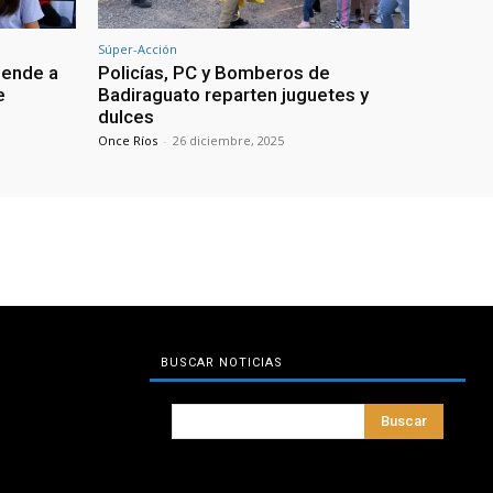
Súper-Acción
iende a
Policías, PC y Bomberos de
e
Badiraguato reparten juguetes y
dulces
Once Ríos
-
26 diciembre, 2025
BUSCAR NOTICIAS
Buscar