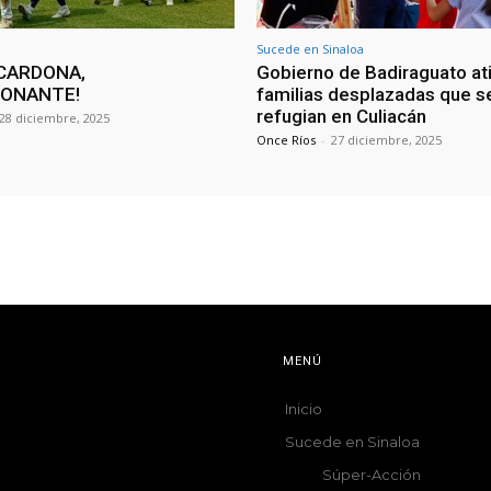
Sucede en Sinaloa
CARDONA,
Gobierno de Badiraguato at
IONANTE!
familias desplazadas que s
refugian en Culiacán
28 diciembre, 2025
Once Ríos
-
27 diciembre, 2025
MENÚ
Inicio
Sucede en Sinaloa
Súper-Acción