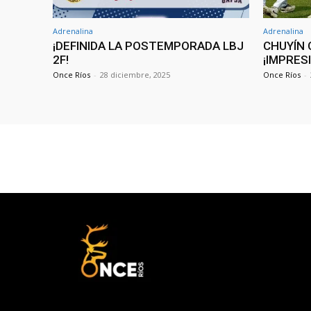
Adrenalina
Adrenalina
¡DEFINIDA LA POSTEMPORADA LBJ
CHUYÍN 
2F!
¡IMPRES
Once Ríos
-
28 diciembre, 2025
Once Ríos
-