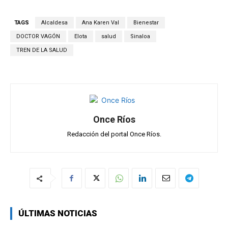
at
ce
e
ail
m
s
b
gr
p
TAGS
Alcaldesa
Ana Karen Val
Bienestar
A
o
a
ar
DOCTOR VAGÓN
Elota
salud
Sinaloa
p
o
m
tir
TREN DE LA SALUD
p
k
Once Ríos
Redacción del portal Once Ríos.
ÚLTIMAS NOTICIAS