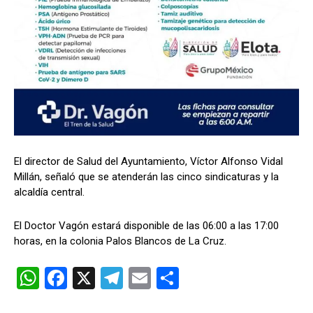
El director de Salud del Ayuntamiento, Víctor Alfonso Vidal
Millán, señaló que se atenderán las cinco sindicaturas y la
alcaldía central.
El Doctor Vagón estará disponible de las 06:00 a las 17:00
horas, en la colonia Palos Blancos de La Cruz.
W
F
X
T
E
C
h
a
el
m
o