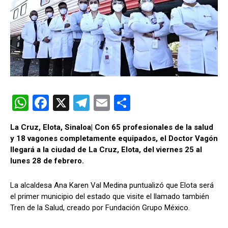
W
F
X
T
E
C
h
a
el
m
o
La Cruz, Elota, Sinaloa| Con 65 profesionales de la salud
at
ce
e
ail
m
y 18 vagones completamente equipados, el Doctor Vagón
s
b
gr
p
llegará a la ciudad de La Cruz, Elota, del viernes 25 al
lunes 28 de febrero.
A
o
a
ar
p
o
m
tir
La alcaldesa Ana Karen Val Medina puntualizó que Elota será
p
k
el primer municipio del estado que visite el llamado también
Tren de la Salud, creado por Fundación Grupo México.