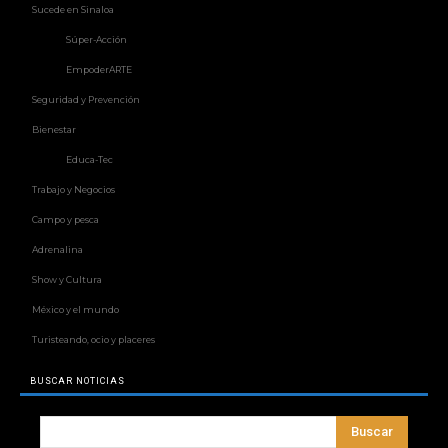
Sucede en Sinaloa
Súper-Acción
EmpoderARTE
Seguridad y Prevención
Bienestar
Educa-Tec
Trabajo y Negocios
Campo y pesca
Adrenalina
Show y Cultura
México y el mundo
Turisteando, ocio y placeres
BUSCAR NOTICIAS
Buscar