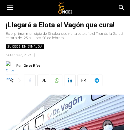
¡Llegará a Elota el Vagón que cura!
Es el primer municipio de Sinaloa que visita este año el Tren de la Salud;
estará del 25 al lunes 28 de febrero
SUCEDE EN SINALOA
14 febrero, 2022
Por:
Once Ríos