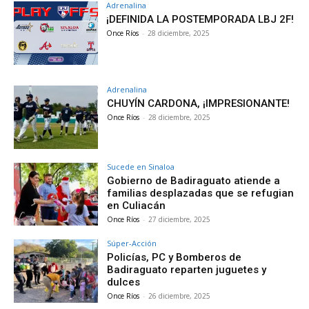
Adrenalina
¡DEFINIDA LA POSTEMPORADA LBJ 2F!
Once Ríos
-
28 diciembre, 2025
Adrenalina
CHUYÍN CARDONA, ¡IMPRESIONANTE!
Once Ríos
-
28 diciembre, 2025
Sucede en Sinaloa
Gobierno de Badiraguato atiende a
familias desplazadas que se refugian
en Culiacán
Once Ríos
-
27 diciembre, 2025
Súper-Acción
Policías, PC y Bomberos de
Badiraguato reparten juguetes y
dulces
Once Ríos
-
26 diciembre, 2025