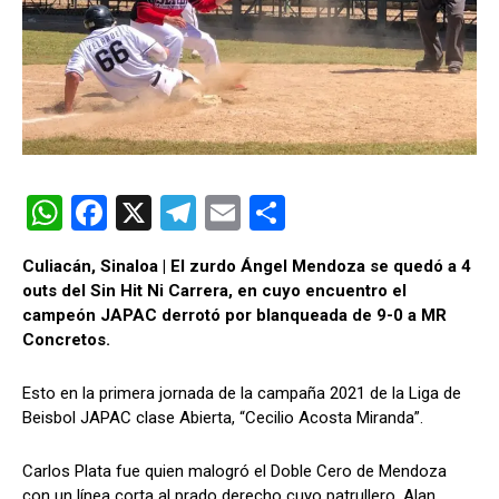
W
F
X
T
E
C
h
a
el
m
o
Culiacán, Sinaloa | El zurdo Ángel Mendoza se quedó a 4
at
ce
e
ail
m
outs del Sin Hit Ni Carrera, en cuyo encuentro el
s
b
gr
p
campeón JAPAC derrotó por blanqueada de 9-0 a MR
Concretos.
A
o
a
ar
p
o
m
tir
Esto en la primera jornada de la campaña 2021 de la Liga de
p
k
Beisbol JAPAC clase Abierta, “Cecilio Acosta Miranda”.
Carlos Plata fue quien malogró el Doble Cero de Mendoza
con un línea corta al prado derecho cuyo patrullero, Alan