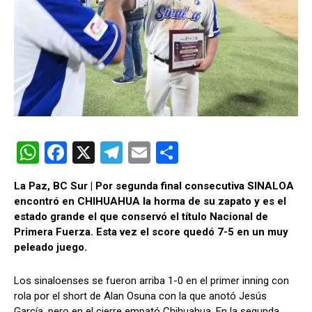
W
F
X
T
E
C
h
a
el
m
o
La Paz, BC Sur | Por segunda final consecutiva SINALOA
at
ce
e
ail
m
encontró en CHIHUAHUA la horma de su zapato y es el
s
b
gr
p
estado grande el que conservó el título Nacional de
Primera Fuerza. Esta vez el score quedó 7-5 en un muy
A
o
a
ar
peleado juego.
p
o
m
tir
p
k
Los sinaloenses se fueron arriba 1-0 en el primer inning con
rola por el short de Alan Osuna con la que anotó Jesús
García, pero en el cierre empató Chihuahua. En la segunda