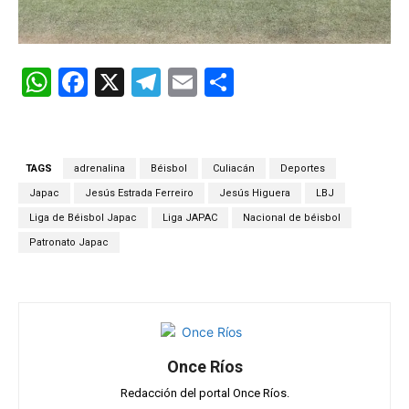
W
F
X
T
E
C
h
a
el
m
o
at
ce
e
ail
m
s
b
gr
p
TAGS
adrenalina
Béisbol
Culiacán
Deportes
A
o
a
ar
Japac
Jesús Estrada Ferreiro
Jesús Higuera
LBJ
p
o
m
tir
Liga de Béisbol Japac
Liga JAPAC
Nacional de béisbol
Patronato Japac
p
k
Once Ríos
Redacción del portal Once Ríos.