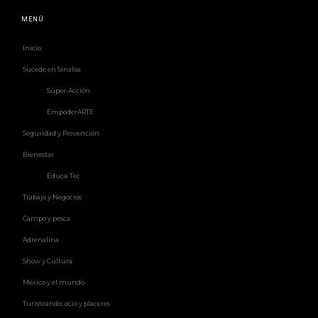
MENÚ
Inicio
Sucede en Sinaloa
Súper-Acción
EmpoderARTE
Seguridad y Prevención
Bienestar
Educa-Tec
Trabajo y Negocios
Campo y pesca
Adrenalina
Show y Cultura
México y el mundo
Turisteando, ocio y placeres