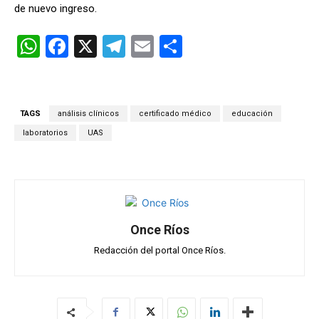
de nuevo ingreso.
W
F
X
T
E
C
h
a
el
m
o
at
ce
e
ail
m
s
b
gr
p
TAGS
análisis clínicos
certificado médico
educación
A
o
a
ar
laboratorios
UAS
p
o
m
tir
p
k
Once Ríos
Redacción del portal Once Ríos.