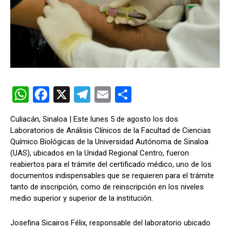
W
F
X
T
E
C
h
a
el
m
o
Culiacán, Sinaloa | Este lunes 5 de agosto los dos
at
ce
e
ail
m
Laboratorios de Análisis Clínicos de la Facultad de Ciencias
s
b
gr
p
Químico Biológicas de la Universidad Autónoma de Sinaloa
(UAS), ubicados en la Unidad Regional Centro, fueron
A
o
a
ar
reabiertos para el trámite del certificado médico, uno de los
p
o
m
tir
documentos indispensables que se requieren para el trámite
tanto de inscripción, como de reinscripción en los niveles
p
k
medio superior y superior de la institución.
Josefina Sicairos Félix, responsable del laboratorio ubicado